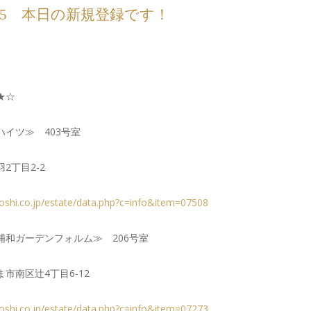
07/15 本日の新規登録です！
★☆
ハイツ≫ 403号室
2丁目2-2
-toshi.co.jp/estate/data.php?c=info&item=07508
浦和ガーデンフォルム≫ 206号室
市南区辻4丁目6-12
-toshi.co.jp/estate/data.php?c=info&item=07273