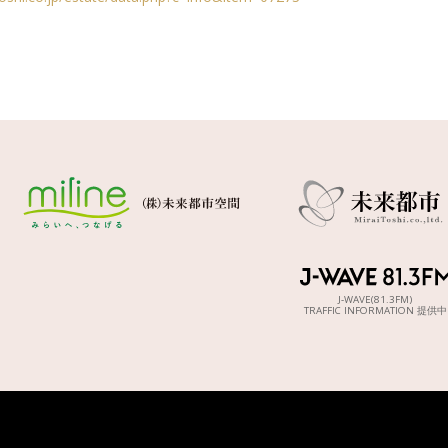
J-WAVE(81.3FM)
TRAFFIC INFORMATION 提供中