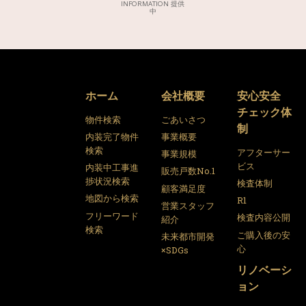
INFORMATION 提供
中
ホーム
会社概要
安心安全
チェック体
物件検索
ごあいさつ
制
内装完了物件
事業概要
検索
アフターサー
事業規模
ビス
内装中工事進
販売戸数No.1
捗状況検索
検査体制
顧客満足度
地図から検索
R1
営業スタッフ
フリーワード
検査内容公開
紹介
検索
ご購入後の安
未来都市開発
心
×SDGs
リノベーシ
ョン