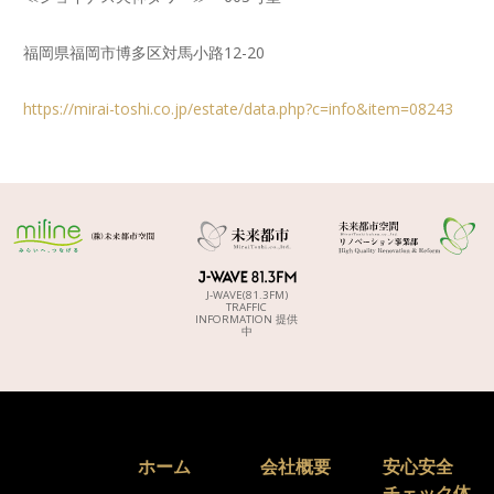
福岡県福岡市博多区対馬小路12-20
https://mirai-toshi.co.jp/estate/data.php?c=info&item=08243
J-WAVE(81.3FM)
TRAFFIC
INFORMATION 提供
中
ホーム
会社概要
安心安全
チェック体