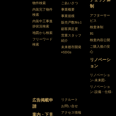
物件検索
ごあいさつ
制
内装完了物件
事業概要
検索
アフターサー
事業規模
ビス
内装中工事進
販売戸数No.1
捗状況検索
検査体制
顧客満足度
地図から検索
R1
営業スタッフ
フリーワード
検査内容公開
紹介
検索
ご購入後の安
未来都市開発
心
×SDGs
リノベーシ
ョン
リノベーショ
ン-未来図-
リノベーショ
ン-設備・仕様-
広告掲載申
リクルート
請
お問い合せ
アクセス情報
案内・下見