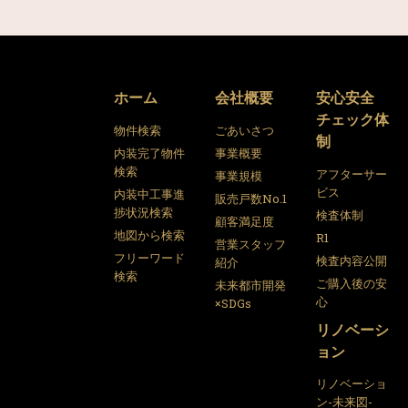
ホーム
会社概要
安心安全
チェック体
物件検索
ごあいさつ
制
内装完了物件
事業概要
検索
アフターサー
事業規模
ビス
内装中工事進
販売戸数No.1
捗状況検索
検査体制
顧客満足度
地図から検索
R1
営業スタッフ
フリーワード
検査内容公開
紹介
検索
ご購入後の安
未来都市開発
心
×SDGs
リノベーシ
ョン
リノベーショ
ン-未来図-