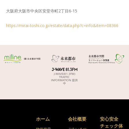
大阪府大阪市中央区安堂寺町2丁目6-15
https://mirai-toshi.co.jp/estate/data.php?c=info&item=08366
J-WAVE(81.3FM)
TRAFFIC
INFORMATION 提供
中
ホーム
会社概要
安心安全
チェック体