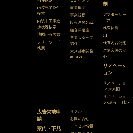
物件検索
ごあいさつ
制
内装完了物件
事業概要
検索
アフターサー
事業規模
ビス
内装中工事進
販売戸数No.1
捗状況検索
検査体制
顧客満足度
地図から検索
R1
営業スタッフ
フリーワード
検査内容公開
紹介
検索
ご購入後の安
未来都市開発
心
×SDGs
リノベーシ
ョン
リノベーショ
ン-未来図-
リノベーショ
ン-設備・仕様-
広告掲載申
リクルート
請
お問い合せ
アクセス情報
案内・下見