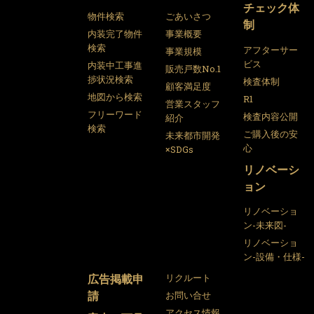
チェック体
物件検索
ごあいさつ
制
内装完了物件
事業概要
検索
アフターサー
事業規模
ビス
内装中工事進
販売戸数No.1
捗状況検索
検査体制
顧客満足度
地図から検索
R1
営業スタッフ
フリーワード
検査内容公開
紹介
検索
ご購入後の安
未来都市開発
心
×SDGs
リノベーシ
ョン
リノベーショ
ン-未来図-
リノベーショ
ン-設備・仕様-
広告掲載申
リクルート
請
お問い合せ
アクセス情報