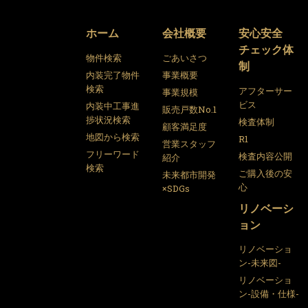
ホーム
会社概要
安心安全
チェック体
物件検索
ごあいさつ
制
内装完了物件
事業概要
検索
アフターサー
事業規模
ビス
内装中工事進
販売戸数No.1
捗状況検索
検査体制
顧客満足度
地図から検索
R1
営業スタッフ
フリーワード
検査内容公開
紹介
検索
ご購入後の安
未来都市開発
心
×SDGs
リノベーシ
ョン
リノベーショ
ン-未来図-
リノベーショ
ン-設備・仕様-