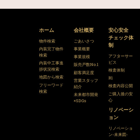
ホーム
会社概要
安心安全
チェック体
物件検索
ごあいさつ
制
内装完了物件
事業概要
検索
アフターサー
事業規模
ビス
内装中工事進
販売戸数No.1
捗状況検索
検査体制
顧客満足度
地図から検索
R1
営業スタッフ
フリーワード
検査内容公開
紹介
検索
ご購入後の安
未来都市開発
心
×SDGs
リノベーシ
ョン
リノベーショ
ン-未来図-