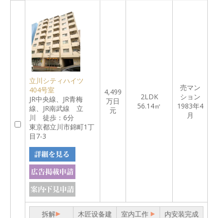
立川シティハイツ
売マン
404号室
4,499
2LDK
ション
JR中央線、JR青梅
万日
56.14㎡
1983年4
線、JR南武線 立
元
月
川 徒歩：6分
東京都立川市錦町1丁
目7-3
拆解
木匠设备建
室内工作
内安装完成