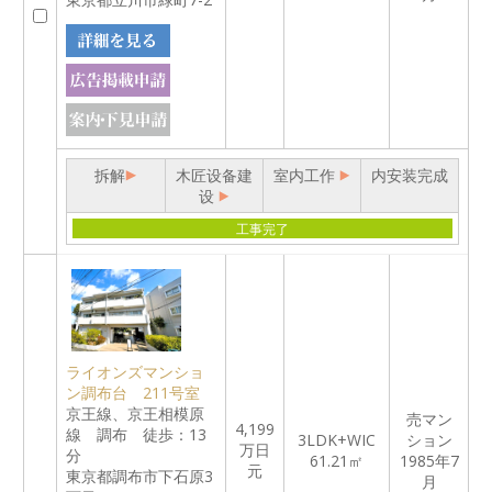
拆解
木匠设备建
室内工作
内安装完成
设
工事完了
ライオンズマンショ
ン調布台 211号室
京王線、京王相模原
売マン
4,199
線 調布 徒歩：13
3LDK+WIC
ション
万日
分
61.21㎡
1985年7
元
東京都調布市下石原3
月