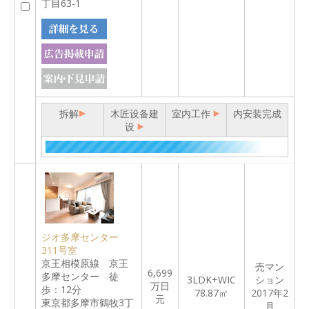
丁目63-1
拆解
木匠设备建
室内工作
内安装完成
设
ジオ多摩センター
311号室
京王相模原線 京王
売マン
6,699
多摩センター 徒
3LDK+WIC
ション
万日
歩：12分
78.87㎡
2017年2
元
東京都多摩市鶴牧3丁
月