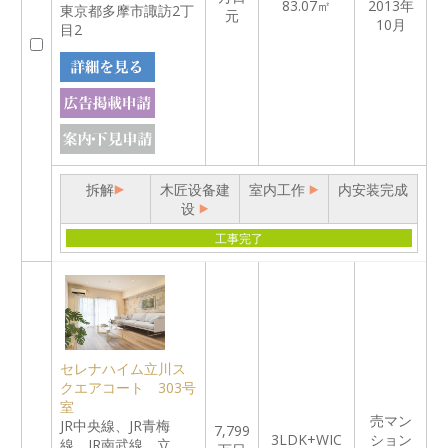
83.07㎡
2013年
東京都多摩市諏訪2丁
元
10月
目2
拆解
木匠设备建
室内工作
内安装完成
设
工事完了
セレナハイム立川ス
クエアコート 303号
室
売マン
JR中央線、JR青梅
7,799
3LDK+WIC
ション
線、JR南武線 立