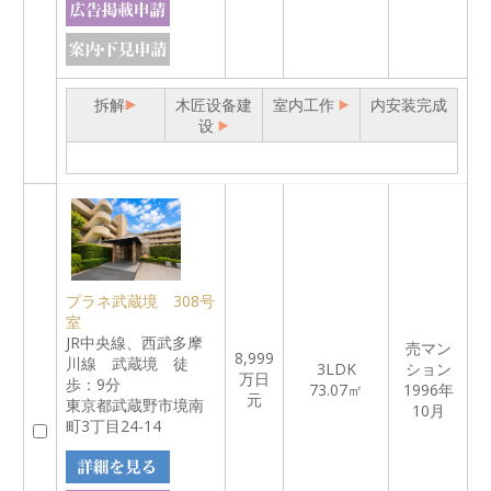
拆解
木匠设备建
室内工作
内安装完成
设
プラネ武蔵境 308号
室
JR中央線、西武多摩
売マン
8,999
川線 武蔵境 徒
3LDK
ション
万日
歩：9分
73.07㎡
1996年
元
東京都武蔵野市境南
10月
町3丁目24-14