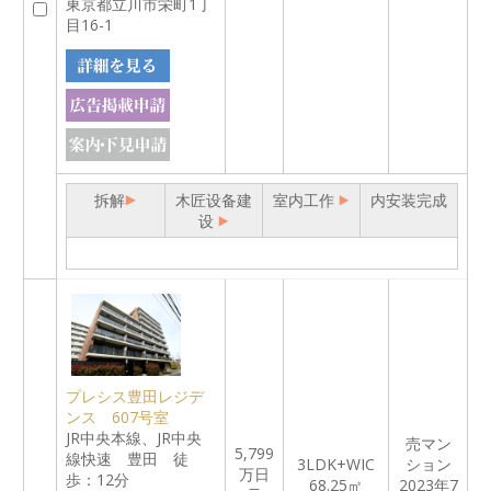
東京都立川市栄町1丁
目16-1
拆解
木匠设备建
室内工作
内安装完成
设
プレシス豊田レジデ
ンス 607号室
JR中央本線、JR中央
売マン
5,799
線快速 豊田 徒
3LDK+WIC
ション
万日
歩：12分
68.25㎡
2023年7