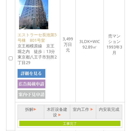
エストラーセ長池第5
売マン
3,499
号棟 801号室
3LDK+WIC
ション
万日
京王相模原線 京王
92.89㎡
1993年3
元
堀之内 徒歩：13分
月
東京都八王子市別所2
丁目29
拆解
木匠设备建
室内工作
内安装完成
设
工事完了