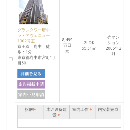
グランタワー府中
ラ・アヴェニュー
売マン
8,499
1302号室
2LDK
ション
万日
京王線 府中 徒
55.51㎡
2005年2
元
歩：1分
月
東京都府中市宮町1丁
目50
拆解
木匠设备建
室内工作
内安装完成
设