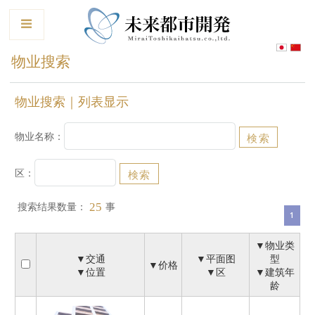
le
物业搜索
物业搜索｜列表显示
物业名称：
区：
搜索结果数量：
事
25
1
▼物业类
▼交通
▼平面图
型
▼价格
▼位置
▼区
▼建筑年
龄