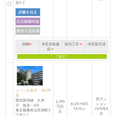
目5-2
拆解
木匠设备建
室内工作
内安装完成
设
工事完了
メゾン久米川 303号
室
売マン
西武新宿線 久米
2,799
3LDK+WIC
ション
川 徒歩：6分
万日
74.75㎡
1975年9
東京都東村山市栄町3
元
月
丁目2-2