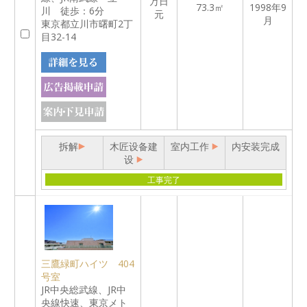
万日
73.3㎡
1998年9
川 徒歩：6分
元
月
東京都立川市曙町2丁
目32-14
拆解
木匠设备建
室内工作
内安装完成
设
工事完了
三鷹緑町ハイツ 404
号室
JR中央総武線、JR中
央線快速、東京メト