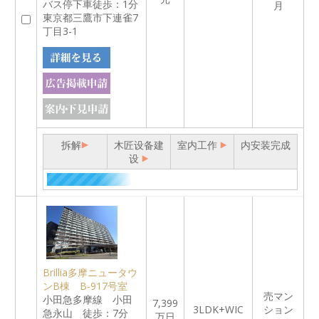
バス停下車徒歩：1分
月
東京都三鷹市下連雀7
丁目3-1
拆解
木匠设备建
室内工作
内安装完成
设
Brillia多摩ニュータウ
ンB棟 B-917号室
売マン
小田急多摩線 小田
7,399
3LDK+WIC
ション
急永山 徒歩：7分
万日