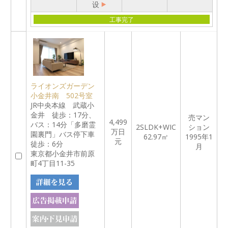
设
工事完了
ライオンズガーデン
小金井南 502号室
JR中央本線 武蔵小
金井 徒歩：17分、
売マン
4,499
バス：14分「多磨霊
2SLDK+WIC
ション
万日
園裏門」バス停下車
62.97㎡
1995年1
元
徒歩：6分
月
東京都小金井市前原
町4丁目11-35