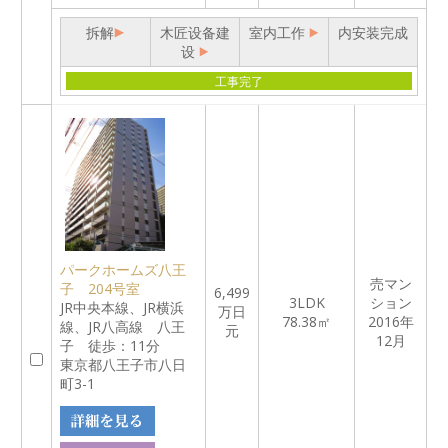
拆解
木匠设备建
室内工作
内安装完成
设
工事完了
パークホームズ八王
売マン
子 204号室
6,499
3LDK
ション
JR中央本線、JR横浜
万日
78.38㎡
2016年
線、JR八高線 八王
元
12月
子 徒歩：11分
東京都八王子市八日
町3-1