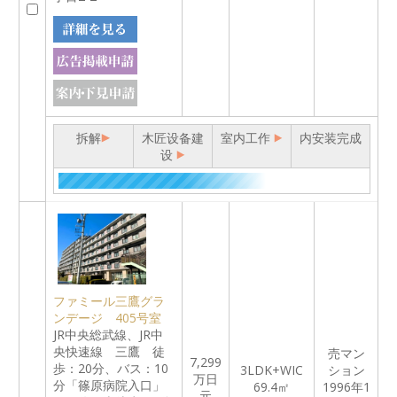
拆解
木匠设备建
室内工作
内安装完成
设
ファミール三鷹グラ
ンデージ 405号室
JR中央総武線、JR中
央快速線 三鷹 徒
売マン
7,299
歩：20分、バス：10
3LDK+WIC
ション
万日
分「篠原病院入口」
69.4㎡
1996年1
元