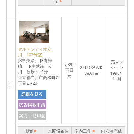
设
セルテシティオ立
川 405号室
JR中央線、 JR青梅
売マン
7,399
線、 JR南武線 立
2SLDK+WIC
ション
万日
川 徒歩：10分
78.61㎡
1996年
元
東京都立川市高松町2
11月
丁目27-23
拆解
木匠设备建
室内工作
内安装完成