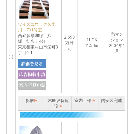
ワイズユウラク久米
川 701号室
売マン
西武多摩湖線 八
2,699
1LDK
ション
坂 徒歩：4分
万日
41.54㎡
2004年1
東京都東村山市栄町3
元
月
丁目6-1
拆解
木匠设备建
室内工作
内安装完成
设