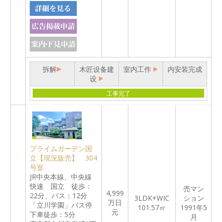
拆解
木匠设备建
室内工作
内安装完成
设
工事完了
プライムガーデン国
立【現況販売】 304
号室
JR中央本線、中央線
快速 国立 徒歩：
売マン
4,999
22分、バス：12分
3LDK+WIC
ション
万日
「立川学園」バス停
101.57㎡
1991年5
元
下車徒歩：5分
月