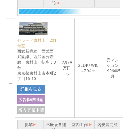
设
セラード東村山 201
号室
西武新宿線、西武西
武園線、西武国分寺
売マン
線 東村山 徒歩：3
2,999
2LDK+WIC
ション
分
万日
47.94㎡
1996年5
東京都東村山市本町2
元
月
丁目16-10
拆解
木匠设备建
室内工作
内安装完成