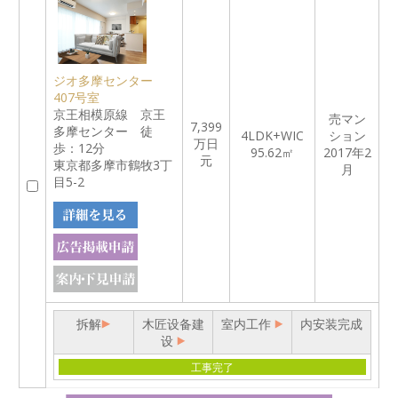
ジオ多摩センター
407号室
京王相模原線 京王
売マン
7,399
多摩センター 徒
4LDK+WIC
ション
万日
歩：12分
95.62㎡
2017年2
元
東京都多摩市鶴牧3丁
月
目5-2
拆解
木匠设备建
室内工作
内安装完成
设
工事完了