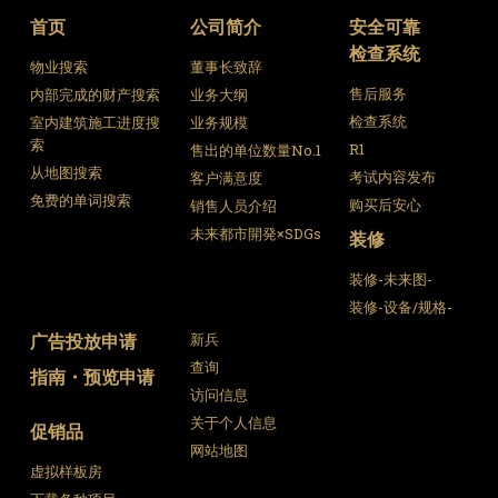
首页
公司简介
安全可靠
检查系统
物业搜索
董事长致辞
售后服务
内部完成的财产搜索
业务大纲
检查系统
室内建筑施工进度搜
业务规模
索
R1
售出的单位数量No.1
从地图搜索
考试内容发布
客户满意度
免费的单词搜索
购买后安心
销售人员介绍
未来都市開発×SDGs
装修
装修-未来图-
装修-设备/规格-
广告投放申请
新兵
查询
指南・预览申请
访问信息
关于个人信息
促销品
网站地图
虚拟样板房