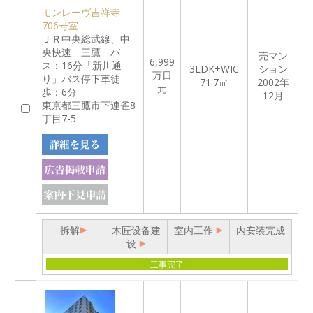
モンレーヴ吉祥寺
706号室
ＪＲ中央総武線、中
央快速 三鷹 バ
売マン
6,999
ス：16分「新川通
3LDK+WIC
ション
万日
り」バス停下車徒
71.7㎡
2002年
元
歩：6分
12月
東京都三鷹市下連雀8
丁目7-5
拆解
木匠设备建
室内工作
内安装完成
设
工事完了