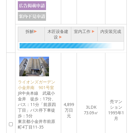
拆解
木匠设备建
室内工作
内安装完成
设
ライオンズガーデン
小金井南 901号室
JR中央本線 武蔵小
金井 徒歩：17分、
売マン
バス：11分「前原四
4,899
3LDK
ション
丁目」バス停下車徒
万日
73.09㎡
1995年1
歩：5分
元
月
東京都小金井市前原
町4丁目11-35