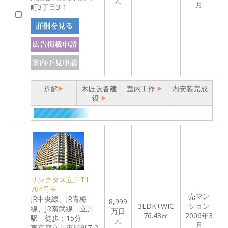
月
町3丁目3-1
拆解
木匠设备建
室内工作
内安装完成
设
サンクタス立川T1
704号室
売マン
JR中央線、JR青梅
8,999
3LDK+WIC
ション
線、JR南武線 立川
万日
76.48㎡
2006年3
駅 徒歩：15分
元
月
東京都立川市緑町7-2