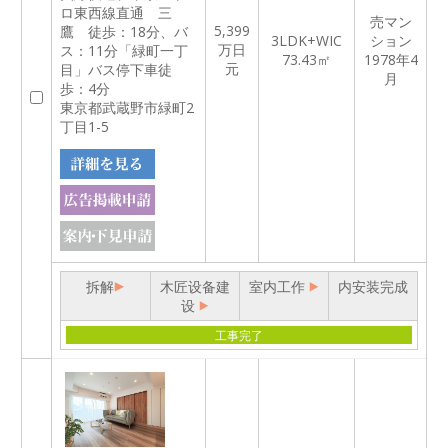
ロ東西線直通 三
売マン
5,399
鷹 徒歩：18分、バ
3LDK+WIC
ション
万日
ス：11分「緑町一丁
73.43㎡
1978年4
元
目」バス停下車徒
月
歩：4分
東京都武蔵野市緑町2
丁目1-5
拆解
木匠设备建
室内工作
内安装完成
设
工事完了