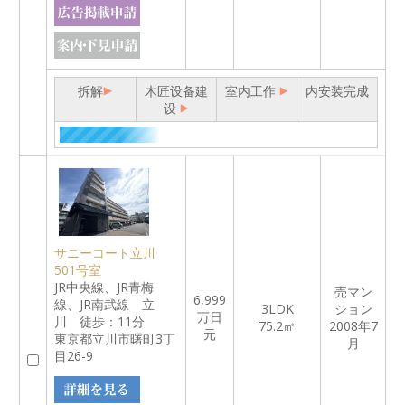
拆解
木匠设备建
室内工作
内安装完成
设
サニーコート立川
501号室
JR中央線、JR青梅
売マン
6,999
線、JR南武線 立
3LDK
ション
万日
川 徒歩：11分
75.2㎡
2008年7
元
東京都立川市曙町3丁
月
目26-9