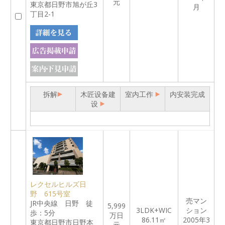
元
東京都日野市旭が丘3
月
丁目2-1
拆解
木匠设备建
室内工作
内安装完成
设
レクセルヒルズ日
野 615号室
売マン
JR中央線 日野 徒
5,999
3LDK+WIC
ション
歩：5分
万日
86.11㎡
2005年3
東京都日野市日野本
元