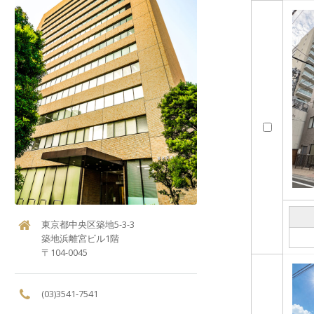
東京都中央区築地5-3-3
築地浜離宮ビル1階
〒104-0045
(03)3541-7541