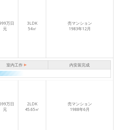
999
万日
3LDK
売マンション
元
54㎡
1983年12月
室内工作
内安装完成
599
万日
2LDK
売マンション
元
45.65㎡
1988年6月