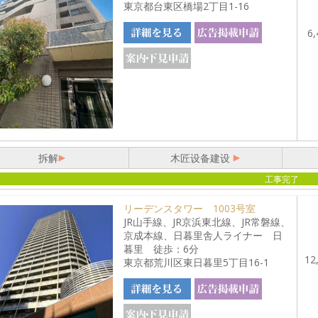
東京都台東区橋場2丁目1-16
6,
拆解
木匠设备建设
工事完了
リーデンスタワー 1003号室
JR山手線、JR京浜東北線、JR常磐線、
京成本線、日暮里舎人ライナー 日
暮里 徒歩：6分
12
東京都荒川区東日暮里5丁目16-1