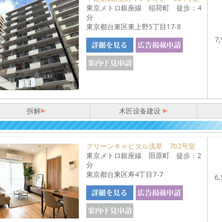
東京メトロ銀座線 稲荷町 徒歩：4
分
東京都台東区東上野5丁目17-8
7,
拆解
木匠设备建设
グリーンキャピタル浅草 702号室
東京メトロ銀座線 田原町 徒歩：2
分
東京都台東区寿4丁目7-7
6,