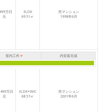
499
万日
3LDK
売マンション
元
69.51㎡
1998年6月
室内工作
内安装完成
,499
万日
3LDK+WIC
売マンション
元
68.57㎡
2001年6月