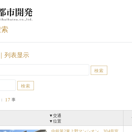
搜索
｜列表显示
：
事
17
▼交通
▼位置
中銀第2東上野マンシオン 304号室