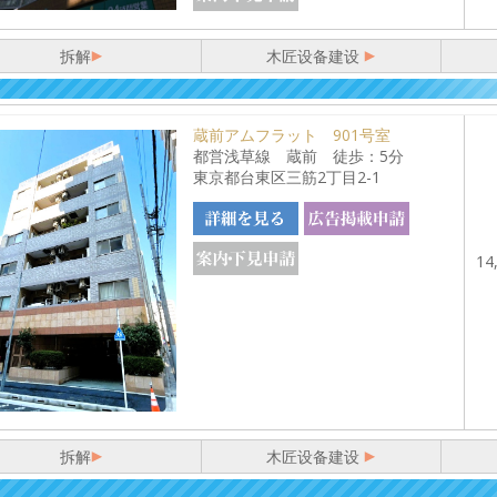
拆解
木匠设备建设
蔵前アムフラット 901号室
都営浅草線 蔵前 徒歩：5分
東京都台東区三筋2丁目2-1
14
拆解
木匠设备建设