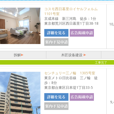
コスモ西日暮里ロイヤルフォルム
1101号室
京成本線 新三河島 徒歩：1分
東京都荒川区西日暮里1丁目38-18
10
拆解
木匠设备建设
工事完了
センチュリー三ノ輪 1305号室
東京メトロ日比谷線 三ノ輪 徒
歩：8分
東京都台東区日本堤1丁目33-5
9,