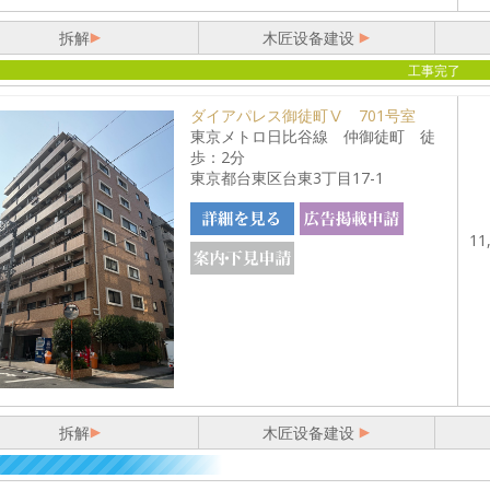
拆解
木匠设备建设
工事完了
ダイアパレス御徒町Ⅴ 701号室
東京メトロ日比谷線 仲御徒町 徒
歩：2分
東京都台東区台東3丁目17-1
11
拆解
木匠设备建设