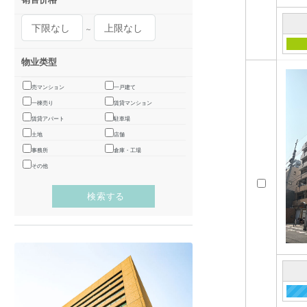
～
物业类型
売マンション
一戸建て
一棟売り
賃貸マンション
賃貸アパート
駐車場
土地
店舗
事務所
倉庫・工場
その他