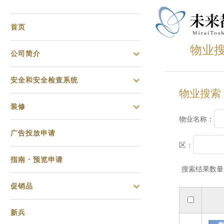
首页
物业
公司简介
安全和安全检查系统
物业搜索
装修
物业名称：
广告投放申请
区：
指南・预览申请
搜索结果数量
促销品
新兵