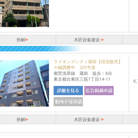
拆解
木匠设备建设
ライオンズシティ蔵前【現況販売】
※鍵調整中 205号室
都営浅草線 蔵前 徒歩：6分
東京都台東区三筋1丁目14-11
6,
拆解
木匠设备建设