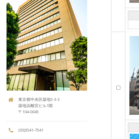
東京都中央区築地5-3-3
築地浜離宮ビル1階
〒104-0045
(03)3541-7541