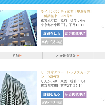
ライオンズシティ蔵前【現況販売】
※鍵調整中 205号室
都営浅草線 蔵前 徒歩：6分
東京都台東区三筋1丁目14-11
6,
拆解
木匠设备建设
ザ 湾岸タワー レックスガーデ
ン 405号室
りんかい線 東雲 徒歩：3分
東京都江東区東雲2丁目2-14
9,