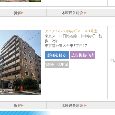
拆解
木匠设备建设
ダイアパレス御徒町Ⅴ 701号室
東京メトロ日比谷線 仲御徒町 徒
歩：2分
東京都台東区台東3丁目17-1
11
拆解
木匠设备建设