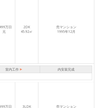
499
万日
2DK
売マンション
元
45.92㎡
1995年12月
室内工作
内安装完成
999
万日
3LDK
売マンション