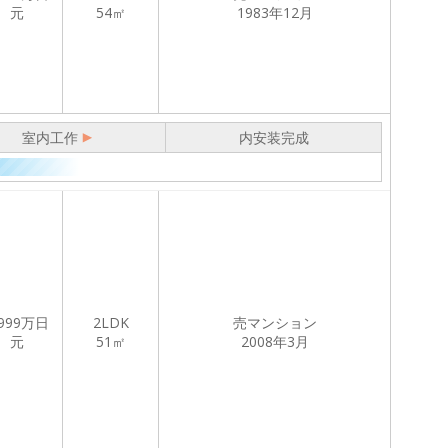
元
54㎡
1983年12月
室内工作
内安装完成
999
万日
2LDK
売マンション
元
51㎡
2008年3月