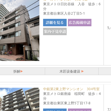
東京メトロ日比谷線 入谷 徒歩：6
分
東京都台東区入谷2丁目5-1
5,
拆解
木匠设备建设
中銀第2東上野マンシオン 304号室
東京メトロ銀座線 稲荷町 徒歩：4
分
東京都台東区東上野5丁目17-8
7,