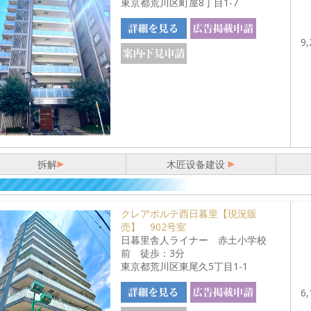
東京都荒川区町屋8丁目1-7
9,
拆解
木匠设备建设
クレアポルテ西日暮里【現況販
売】 902号室
日暮里舎人ライナー 赤土小学校
前 徒歩：3分
東京都荒川区東尾久5丁目1-1
6,