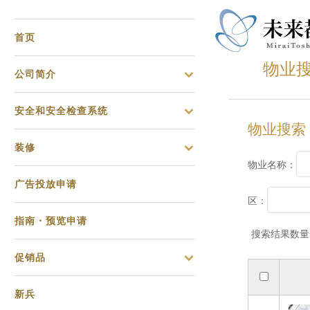
首页
物业
公司简介
安全和安全检查系统
物业搜索
装修
物业名称：
广告投放申请
区：
指南・预览申请
搜索结果数量
促销品
新兵