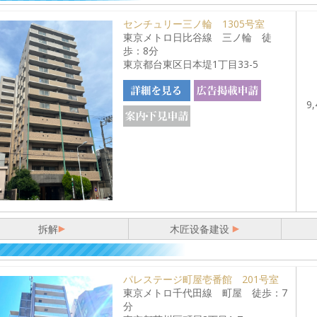
センチュリー三ノ輪 1305号室
東京メトロ日比谷線 三ノ輪 徒
歩：8分
東京都台東区日本堤1丁目33-5
9,
拆解
木匠设备建设
パレステージ町屋壱番館 201号室
東京メトロ千代田線 町屋 徒歩：7
分