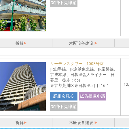
拆解
木匠设备建设
リーデンスタワー 1003号室
JR山手線、JR京浜東北線、JR常磐線、
京成本線、日暮里舎人ライナー 日
暮里 徒歩：6分
12
東京都荒川区東日暮里5丁目16-1
拆解
木匠设备建设