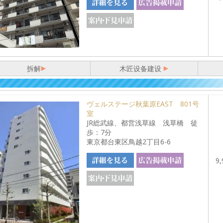
拆解
木匠设备建设
ヴェルステージ秋葉原EAST 801号
室
JR総武線、都営浅草線 浅草橋 徒
歩：7分
東京都台東区鳥越2丁目6-6
9,