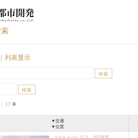
搜索
｜列表显示
：
事
17
▼交通
▼位置
ゴールドパレス21 502号室