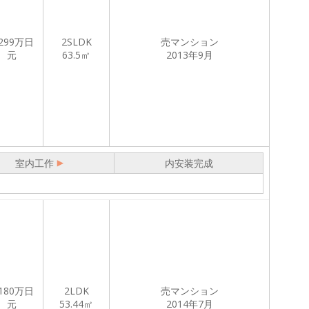
299
万日
2SLDK
売マンション
元
63.5㎡
2013年9月
室内工作
内安装完成
180
万日
2LDK
売マンション
元
53.44㎡
2014年7月