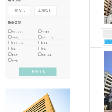
～
物业类型
売マンション
一戸建て
一棟売り
賃貸マンション
賃貸アパート
駐車場
土地
店舗
事務所
倉庫・工場
その他