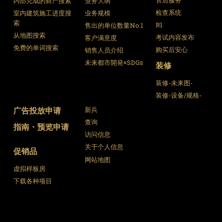
内部完成的财产搜索
业务大纲
检查系统
室内建筑施工进度搜
业务规模
索
R1
售出的单位数量No.1
从地图搜索
考试内容发布
客户满意度
免费的单词搜索
购买后安心
销售人员介绍
未来都市開発×SDGs
装修
装修-未来图-
装修-设备/规格-
广告投放申请
新兵
查询
指南・预览申请
访问信息
关于个人信息
促销品
网站地图
虚拟样板房
下载各种项目