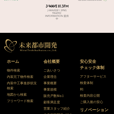
J-WAVE(81.3FM)
TRAFFIC
INFORMATION 提供
中
ホーム
会社概要
安心安全
チェック体制
物件検索
ごあいさつ
アフターサービス
内装完了物件検索
企業理念
検査体制
内装中工事進捗状況
事業概要
検索
R1
事業規模
地図から検索
検査内容公開
販売戸数No.1
フリーワード検索
ご購入後の安心
顧客満足度
営業スタッフ紹介
リノベーション