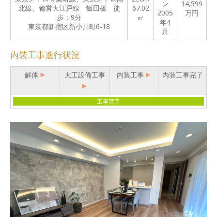
ン
14,599
北線、都営大江戸線 飯田橋 徒
67.02
2005
万円
歩：9分
㎡
年4
東京都新宿区新小川町6-18
月
内装工事進行状況
解体
大工設備工事
内装工事
内装工事完了
工事完了