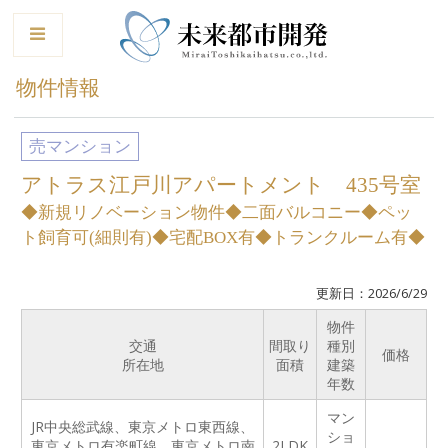
le
物件情報
売マンション
アトラス江戸川アパートメント 435号室
◆新規リノベーション物件◆二面バルコニー◆ペッ
ト飼育可(細則有)◆宅配BOX有◆トランクルーム有◆
更新日：2026/6/29
物件
交通
間取り
種別
価格
所在地
面積
建築
年数
マン
JR中央総武線、東京メトロ東西線、
ショ
東京メトロ有楽町線、東京メトロ南
2LDK