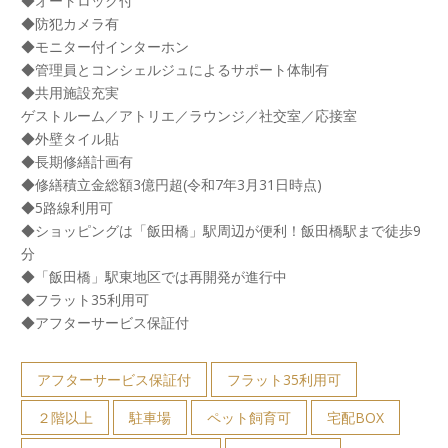
◆オートロック付
◆防犯カメラ有
◆モニター付インターホン
◆管理員とコンシェルジュによるサポート体制有
◆共用施設充実
ゲストルーム／アトリエ／ラウンジ／社交室／応接室
◆外壁タイル貼
◆長期修繕計画有
◆修繕積立金総額3億円超(令和7年3月31日時点)
◆5路線利用可
◆ショッピングは「飯田橋」駅周辺が便利！飯田橋駅まで徒歩9
分
◆「飯田橋」駅東地区では再開発が進行中
◆フラット35利用可
◆アフターサービス保証付
アフターサービス保証付
フラット35利用可
２階以上
駐車場
ペット飼育可
宅配BOX