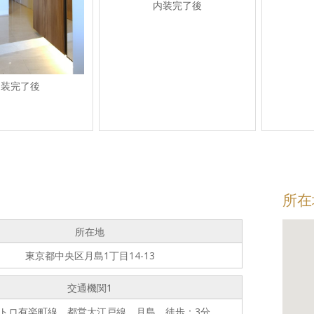
内装完了後
内装完了後
所在
所在地
東京都中央区月島1丁目14-13
交通機関1
トロ有楽町線、都営大江戸線 月島 徒歩：3分