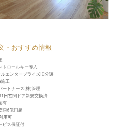
文・おすすめ情報
望
ントロールキー導入
ホテルエンタープライズ旧分譲
)施工
パートナーズ(株)管理
31日玄関ドア新規交換済
画有
総額6億円超
利用可
ービス保証付