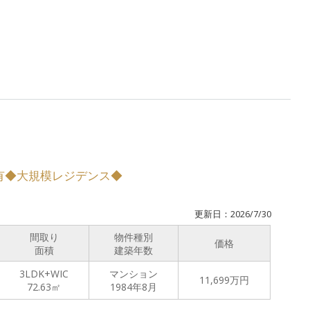
有◆大規模レジデンス◆
更新日：2026/7/30
間取り
物件種別
価格
面積
建築年数
3LDK+WIC
マンション
11,699
万円
72.63㎡
1984年8月