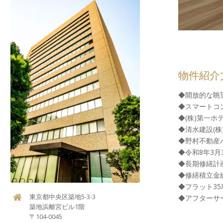
物件紹介
◆開放的な眺
◆スマートコ
◆(株)第一
◆清水建設(株
◆野村不動産
◆令和8年3月
◆長期修繕計
◆修繕積立金
◆フラット35
東京都中央区築地5-3-3
◆アフターサ
築地浜離宮ビル1階
〒104-0045