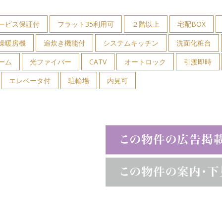
ービス保証付
フラット35利用可
２階以上
宅配BOX
燥暖房機
追炊き機能付
システムキッチン
洗面化粧台
ーム
光ファイバー
CATV
オートロック
引渡即時
エレベータ付
駐輪場
内見可