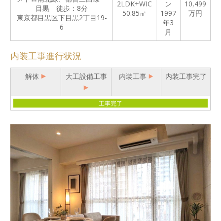
2LDK+WIC
ン
10,499
目黒 徒歩：8分
50.85㎡
1997
万円
東京都目黒区下目黒2丁目19-
年3
6
月
内装工事進行状況
解体
大工設備工事
内装工事
内装工事完了
工事完了