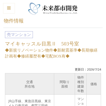
le
物件情報
売マンション
マイキャッスル目黒Ⅱ 503号室
◆新規リノベーション物件◆新耐震基準◆長期修繕
計画有◆修繕履歴有◆宅配BOX有◆
更新日：2026/7/24
物件
交通
間取り
種別
価格
所在地
面積
建築
年数
マン
JR山手線、東急目黒線、東京
ショ
メトロ南北線、都営三田線