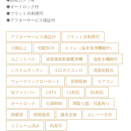
◆オートロック付
◆フラット35利用可
◆アフターサービス保証付
アフターサービス保証付
フラット35利用可
２階以上
宅配BOX
トイレ（温水洗浄機能付）
ユニットバス
浴室換気乾燥暖房機
追炊き機能付
システムキッチン
３口ガスコンロ
洗面化粧台
ウォークインクローゼット
玄関収納
エアコン
光ファイバー
CATV
CS対応
BS対応
オートロック
引渡即時
間取り図・写真有り
床暖房
照明器具
建具交換
エレベータ付
リフォーム済み
内見可