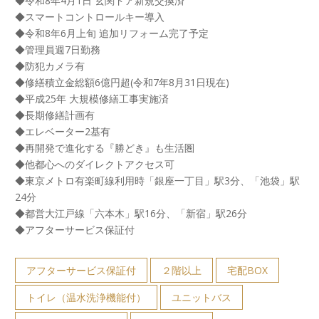
◆令和8年4月1日 玄関ドア新規交換済
◆スマートコントロールキー導入
◆令和8年6月上旬 追加リフォーム完了予定
◆管理員週7日勤務
◆防犯カメラ有
◆修繕積立金総額6億円超(令和7年8月31日現在)
◆平成25年 大規模修繕工事実施済
◆長期修繕計画有
◆エレベーター2基有
◆再開発で進化する『勝どき』も生活圏
◆他都心へのダイレクトアクセス可
◆東京メトロ有楽町線利用時「銀座一丁目」駅3分、「池袋」駅
24分
◆都営大江戸線「六本木」駅16分、「新宿」駅26分
◆アフターサービス保証付
アフターサービス保証付
２階以上
宅配BOX
トイレ（温水洗浄機能付）
ユニットバス