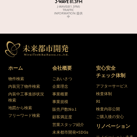
J-WAVE(81.3FM)
TRAFFIC
INFORMATION 提供
中
ホーム
会社概要
安心安全
チェック体制
物件検索
ごあいさつ
アフターサービス
内装完了物件検索
企業理念
検査体制
内装中工事進捗状況
事業概要
検索
R1
事業規模
地図から検索
検査内容公開
販売戸数No.1
フリーワード検索
ご購入後の安心
顧客満足度
営業スタッフ紹介
リノベーション
未来都市開発×SDGs
リノベーション-未来