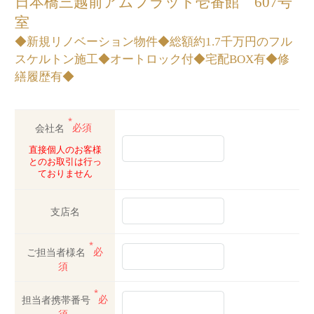
日本橋三越前アムフラット壱番館 607号
室
◆新規リノベーション物件◆総額約1.7千万円のフル
スケルトン施工◆オートロック付◆宅配BOX有◆修
繕履歴有◆
*
会社名
必須
直接個人のお客様
とのお取引は行っ
ておりません
支店名
*
ご担当者様名
必
須
*
担当者携帯番号
必
須