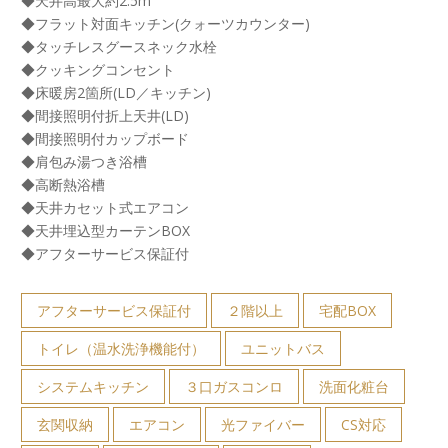
◆天井高最大約2.5m
◆フラット対面キッチン(クォーツカウンター)
◆タッチレスグースネック水栓
◆クッキングコンセント
◆床暖房2箇所(LD／キッチン)
◆間接照明付折上天井(LD)
◆間接照明付カップボード
◆肩包み湯つき浴槽
◆高断熱浴槽
◆天井カセット式エアコン
◆天井埋込型カーテンBOX
◆アフターサービス保証付
アフターサービス保証付
２階以上
宅配BOX
トイレ（温水洗浄機能付）
ユニットバス
システムキッチン
３口ガスコンロ
洗面化粧台
玄関収納
エアコン
光ファイバー
CS対応