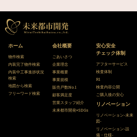
ホーム
会社概要
安心安全
チェック体制
物件検索
ごあいさつ
アフターサービス
内装完了物件検索
企業理念
検査体制
内装中工事進捗状況
事業概要
検索
R1
事業規模
地図から検索
検査内容公開
販売戸数No.1
フリーワード検索
ご購入後の安心
顧客満足度
営業スタッフ紹介
リノベーション
未来都市開発×SDGs
リノベーション-未来
図-
リノベーション-設
備・仕様-