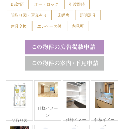
BS対応
オートロック
引渡即時
間取り図・写真有り
床暖房
照明器具
建具交換
エレベータ付
内見可
仕様イメー
ジ
仕様イメー
仕様イメー
間取り図
ジ
ジ