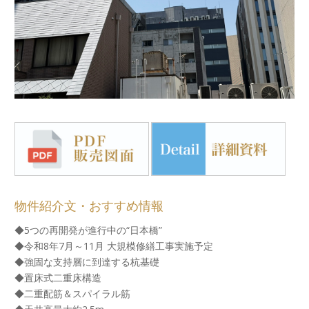
物件紹介文・おすすめ情報
◆5つの再開発が進行中の“日本橋”
◆令和8年7月～11月 大規模修繕工事実施予定
◆強固な支持層に到達する杭基礎
◆置床式二重床構造
◆二重配筋＆スパイラル筋