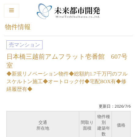
le
物件情報
売マンション
日本橋三越前アムフラット壱番館 607号
室
◆新規リノベーション物件◆総額約1.7千万円のフル
スケルトン施工◆オートロック付◆宅配BOX有◆修
繕履歴有◆
更新日：2026/7/6
物件種
交通
間取り
別
価格
所在地
面積
建築年
数