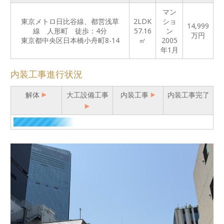
マン
東京メトロ日比谷線、都営浅草
2LDK
ショ
14,999
線 人形町 徒歩：4分
57.16
ン
万円
東京都中央区日本橋小舟町8-14
㎡
2005
年1月
内装工事進行状況
解体
大工設備工事
内装工事
内装工事完了