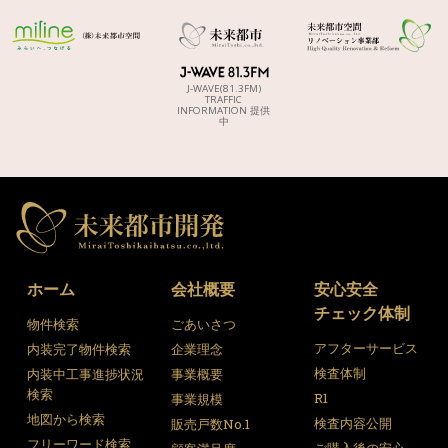
J-WAVE(81.3FM)
TRAFFIC
INFORMATION 提供
中
ホーム
会社概要
安心安全
チェック体制
物件検索
ごあいさつ
アフターサービス
内装完了物件検索
企業理念
検査体制
内装中工事進捗状況
事業概要
検索
R1
事業規模
地図から検索
検査内容公開
販売戸数No.1
フリーワード検索
ご購入後の安心