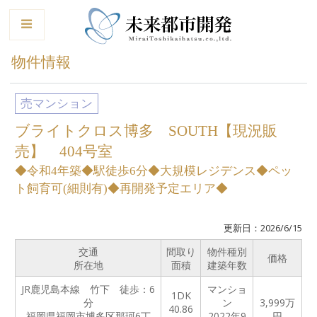
le
物件情報
売マンション
ブライトクロス博多 SOUTH【現況販
売】 404号室
◆令和4年築◆駅徒歩6分◆大規模レジデンス◆ペッ
ト飼育可(細則有)◆再開発予定エリア◆
更新日：2026/6/15
交通
間取り
物件種別
価格
所在地
面積
建築年数
JR鹿児島本線 竹下 徒歩：6
マンショ
1DK
分
ン
3,999
万
40.86
福岡県福岡市博多区那珂6丁
2022年9
円