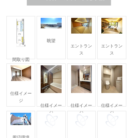
眺望
エントラン
エントラン
ス
ス
間取り図
仕様イメー
ジ
仕様イメー
仕様イメー
仕様イメー
ジ
ジ
ジ
周辺環境