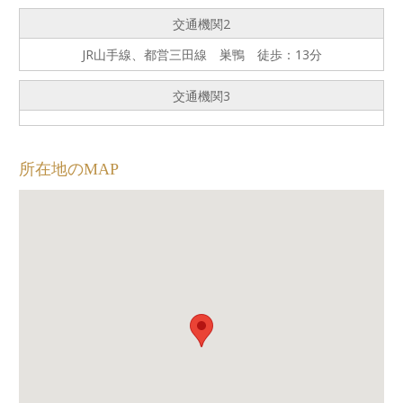
交通機関2
JR山手線、都営三田線 巣鴨 徒歩：13分
交通機関3
所在地のMAP