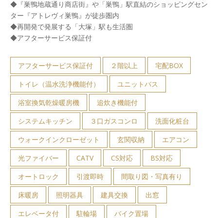
◆『巣鴨地蔵通り商店街』や「巣鴨」駅直結のショッピングセン
ター『アトレヴィ巣鴨』が徒歩圏内
◆再開発で発展する「大塚」駅も生活圏
◆アフターサービス保証付
アフターサービス保証付
２階以上
宅配BOX
トイレ（温水洗浄機能付）
ユニットバス
浴室換気乾燥暖房機
追炊き機能付
システムキッチン
３口ガスコンロ
洗面化粧台
ウォークインクローゼット
玄関収納
エアコン
光ファイバー
CATV
CS対応
BS対応
オートロック
引渡即時
間取り図・写真有り
床暖房
照明器具
建具交換
出窓
エレベータ付
駐輪場
バイク置場