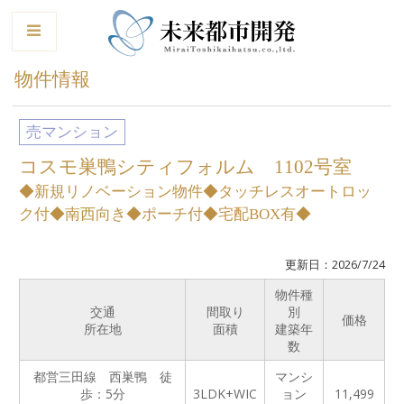
le
物件情報
売マンション
コスモ巣鴨シティフォルム 1102号室
◆新規リノベーション物件◆タッチレスオートロッ
ク付◆南西向き◆ポーチ付◆宅配BOX有◆
更新日：2026/7/24
物件種
交通
間取り
別
価格
所在地
面積
建築年
数
都営三田線 西巣鴨 徒
マンシ
歩：5分
3LDK+WIC
ョン
11,499