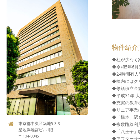
物件紹介
◆柱が少なく
◆令和5年6
◆24時間有人
◆棟内にはク
◆修繕積立金総
◆平成31年 
◆充実の教育
◆リニア事業
◆「橋本」駅
東京都中央区築地5-3-3
◆複数路線利
築地浜離宮ビル1階
◆「八王子」
〒104-0045
◆アフターサ