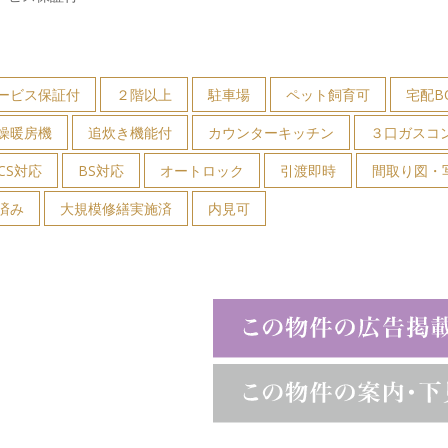
ービス保証付
２階以上
駐車場
ペット飼育可
宅配B
燥暖房機
追炊き機能付
カウンターキッチン
３口ガスコ
CS対応
BS対応
オートロック
引渡即時
間取り図・
済み
大規模修繕実施済
内見可