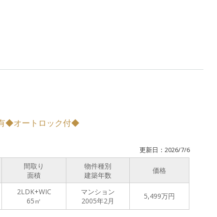
室
X有◆オートロック付◆
更新日：2026/7/6
間取り
物件種別
価格
面積
建築年数
2LDK+WIC
マンション
5,499
万円
65㎡
2005年2月