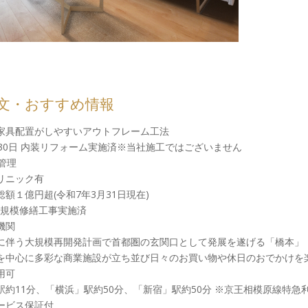
文・おすすめ情報
家具配置がしやすいアウトフレーム工法
月30日 内装リフォーム実施済※当社施工ではございません
管理
リニック有
額１億円超(令和7年3月31日現在)
大規模修繕工事実施済
機関
に伴う大規模再開発計画で首都圏の玄関口として発展を遂げる「橋本」
を中心に多彩な商業施設が立ち並び日々のお買い物や休日のおでかけを
用可
駅約11分、「横浜」駅約50分、「新宿」駅約50分 ※京王相模原線特急
ービス保証付