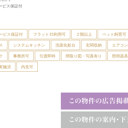
ービス保証付
ービス保証付
フラット35利用可
２階以上
ペット飼育可
ス
システムキッチン
洗面化粧台
玄関収納
エアコ
ク
事務所可
引渡即時
間取り図・写真有り
照明器
実施済
内見可