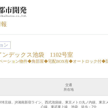
情報
ョン
ンデックス池袋 1102号室
ベーション物件◆角部屋◆宅配BOX有◆オートロック付◆
交通
所在地
、JR埼京線、JR湘南新宿ライン、西武池袋線、東京メトロ丸ノ内線、東
心線、東武東上線 池袋 徒歩：7分