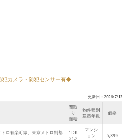
防犯カメラ・防犯センサー有◆
更新日：2026/7/13
間取
物件種別
り
価格
建築年数
面積
マンシ
京メトロ有楽町線、東京メトロ副都
1DK
ョン
5,899
31.2