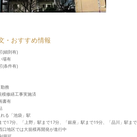
文・おすすめ情報
(細則有)
い場有
(条件有)
日勤務
大規模修繕工事実施済
画書有
貼
入れる「池袋」駅
まで17分、「上野」駅まで17分、「銀座」駅まで19分、「品川」駅まで
西口地区では大規模再開発が進行中
利用可