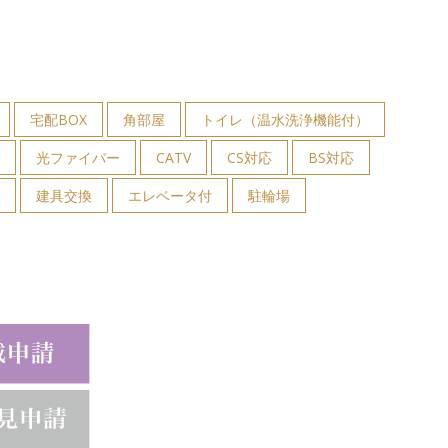
宅配BOX
角部屋
トイレ（温水洗浄機能付）
ン
光ファイバー
CATV
CS対応
BS対応
具
建具交換
エレベータ付
駐輪場