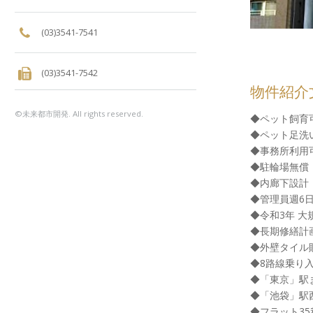
(03)3541-7541
(03)3541-7542
物件紹介
©未来都市開発. All rights reserved.
◆ペット飼育可
◆ペット足洗
◆事務所利用可
◆駐輪場無償
◆内廊下設計
◆管理員週6
◆令和3年 
◆長期修繕計
◆外壁タイル
◆8路線乗り
◆「東京」駅
◆「池袋」駅
◆フラット35