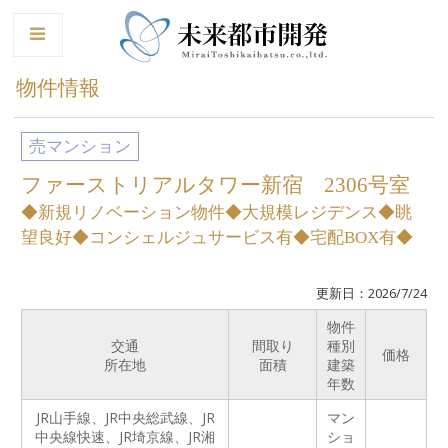
le
物件情報
売マンション
ファーストリアルタワー新宿 2306号室
◆新規リノベーション物件◆大規模レジデンス◆眺
望良好◆コンシェルジュサービス有◆宅配BOX有◆
更新日：2026/7/24
物件
交通
間取り
種別
価格
所在地
面積
建築
年数
JR山手線、JR中央総武線、JR
マン
中央線快速、JR埼京線、JR湘
ショ