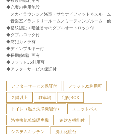
◆複数路線利用可
◆充実の共用施設
スカイラウンジ／浴室・サウナ／フィットネスルーム
音楽室／ランドリールーム／ミーティングルーム 他
◆指紋認証＋暗証番号のダブルオートロック付
◆ダブルロック付
◆防犯カメラ有
◆ディンプルキー付
◆長期修繕計画有
◆フラット35利用可
◆アフターサービス保証付
アフターサービス保証付
フラット35利用可
２階以上
駐車場
宅配BOX
トイレ（温水洗浄機能付）
ユニットバス
浴室換気乾燥暖房機
追炊き機能付
システムキッチン
洗面化粧台