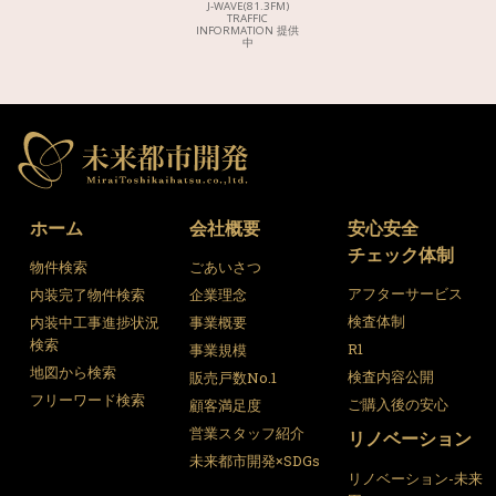
J-WAVE(81.3FM)
TRAFFIC
INFORMATION 提供
中
ホーム
会社概要
安心安全
チェック体制
物件検索
ごあいさつ
アフターサービス
内装完了物件検索
企業理念
検査体制
内装中工事進捗状況
事業概要
検索
R1
事業規模
地図から検索
検査内容公開
販売戸数No.1
フリーワード検索
ご購入後の安心
顧客満足度
営業スタッフ紹介
リノベーション
未来都市開発×SDGs
リノベーション-未来