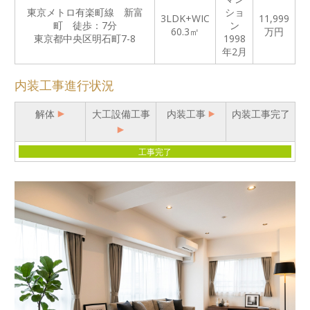
東京メトロ有楽町線 新富
ショ
3LDK+WIC
11,999
町 徒歩：7分
ン
60.3㎡
万円
東京都中央区明石町7-8
1998
年2月
内装工事進行状況
解体
大工設備工事
内装工事
内装工事完了
工事完了