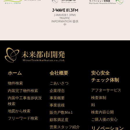
J-WAVE(81.3FM)
TRAFFIC
INFORMATION 提供
中
ホーム
会社概要
安心安全
チェック体制
物件検索
ごあいさつ
アフターサービス
内装完了物件検索
企業理念
検査体制
内装中工事進捗状況
事業概要
検索
R1
事業規模
地図から検索
検査内容公開
販売戸数No.1
フリーワード検索
ご購入後の安心
顧客満足度
営業スタッフ紹介
リノベーション