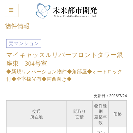
le
物件情報
売マンション
マイキャッスルリバーフロントタワー銀
座東 304号室
◆新規リノベーション物件◆角部屋◆オートロック
付◆全室採光有◆南西向き◆
更新日：2026/7/24
物件種
交通
間取り
別
価格
所在地
面積
建築年
数
マン