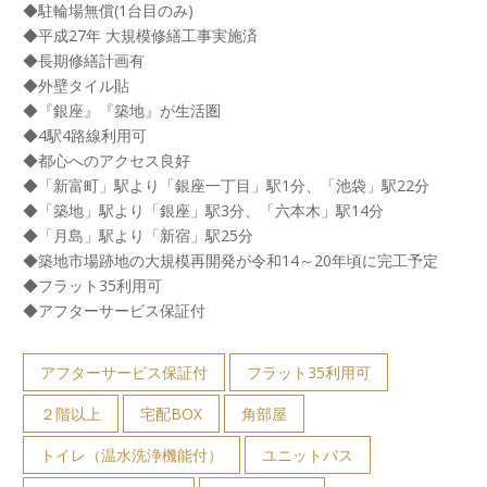
◆駐輪場無償(1台目のみ)
◆平成27年 大規模修繕工事実施済
◆長期修繕計画有
◆外壁タイル貼
◆『銀座』『築地』が生活圏
◆4駅4路線利用可
◆都心へのアクセス良好
◆「新富町」駅より「銀座一丁目」駅1分、「池袋」駅22分
◆「築地」駅より「銀座」駅3分、「六本木」駅14分
◆「月島」駅より「新宿」駅25分
◆築地市場跡地の大規模再開発が令和14～20年頃に完工予定
◆フラット35利用可
◆アフターサービス保証付
アフターサービス保証付
フラット35利用可
２階以上
宅配BOX
角部屋
トイレ（温水洗浄機能付）
ユニットバス