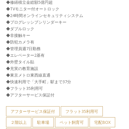
◆修繕積立金総額5億円超
◆TVモニター付オートロック
◆24時間オンラインセキュリティシステム
◆プログレッシブシリンダーキー
◆ダブルロック
◆非接触キー
◆防犯カメラ有
◆管理員週7日勤務
◆エレベーター2基有
◆外壁タイル貼
◆充実の教育施設
◆東京メトロ東西線直通
◆快速利用で「大手町」駅まで37分
◆フラット35利用可
◆アフターサービス保証付
アフターサービス保証付
フラット35利用可
２階以上
駐車場
ペット飼育可
宅配BOX