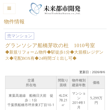
le
物件情報
売マンション
グランソシア船橋芽吹の杜 1010号室
◆新規リフォーム物件◆駅徒歩1分◆大規模レジデン
ス◆宅配BOX有◆24時間ゴミ出し可◆
更新日：2026/8/6
交通
間取り
物件種別
価格
所在地
面積
建築年数
マンショ
東葉高速線 船橋日大前 徒
4LDK
ン
5,299
万
歩：1分
78.21
2014年1
円
千葉県船橋市坪井東3丁目10-1
㎡
月