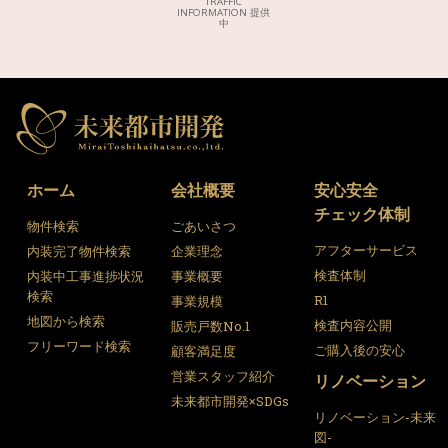
TRAFFIC
INFORMATION 提供
中
ホーム
会社概要
安心安全
チェック体制
物件検索
ごあいさつ
アフターサービス
内装完了物件検索
企業理念
検査体制
内装中工事進捗状況
事業概要
検索
R1
事業規模
地図から検索
検査内容公開
販売戸数No.1
フリーワード検索
ご購入後の安心
顧客満足度
営業スタッフ紹介
リノベーション
未来都市開発×SDGs
リノベーション-未来
図-