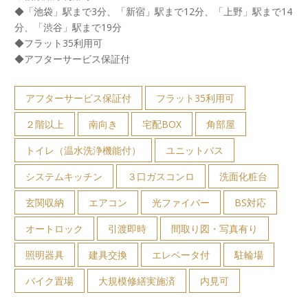
◆「池袋」駅まで3分、「新宿」駅まで12分、「上野」駅まで14
分、「渋谷」駅まで19分
◆フラット35利用可
◆アフターサービス保証付
アフターサービス保証付
フラット35利用可
２階以上
南向き
宅配BOX
角部屋
トイレ（温水洗浄機能付）
ユニットバス
システムキッチン
３口ガスコンロ
洗面化粧台
玄関収納
エアコン
光ファイバー
BS対応
オートロック
引渡即時
間取り図・写真有り
照明器具
建具交換
エレベータ付
駐輪場
バイク置場
大規模修繕実施済
内見可