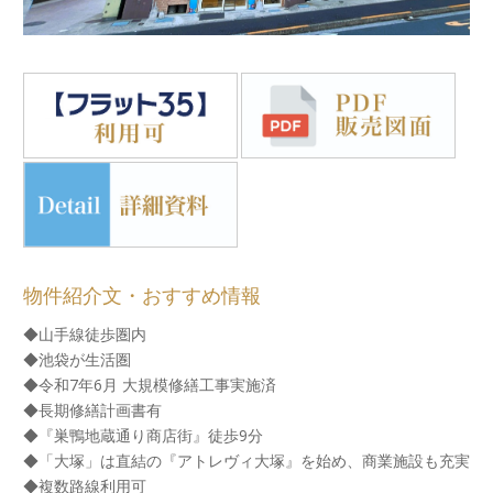
物件紹介文・おすすめ情報
◆山手線徒歩圏内
◆池袋が生活圏
◆令和7年6月 大規模修繕工事実施済
◆長期修繕計画書有
◆『巣鴨地蔵通り商店街』徒歩9分
◆「大塚」は直結の『アトレヴィ大塚』を始め、商業施設も充実
◆複数路線利用可