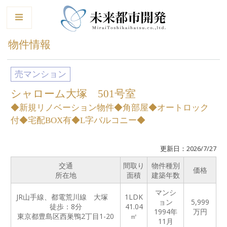
le
物件情報
売マンション
シャローム大塚 501号室
◆新規リノベーション物件◆角部屋◆オートロック
付◆宅配BOX有◆L字バルコニー◆
更新日：2026/7/27
交通
間取り
物件種別
価格
所在地
面積
建築年数
マンシ
JR山手線、都電荒川線 大塚
1LDK
ョン
5,999
徒歩：8分
41.04
1994年
万円
東京都豊島区西巣鴨2丁目1-20
㎡
11月