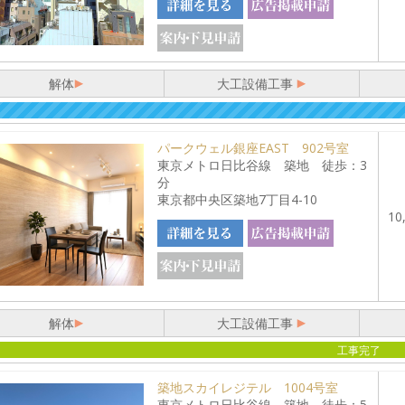
解体
大工設備工事
パークウェル銀座EAST 902号室
東京メトロ日比谷線 築地 徒歩：3
分
東京都中央区築地7丁目4-10
10
解体
大工設備工事
工事完了
築地スカイレジテル 1004号室
東京メトロ日比谷線 築地 徒歩：5