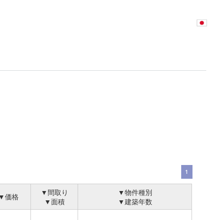
1
▼間取り
▼物件種別
▼価格
▼面積
▼建築年数