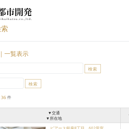
検索
｜一覧表示
件
36
▼交通
▼所在地
ピアース銀座8丁目 602号室