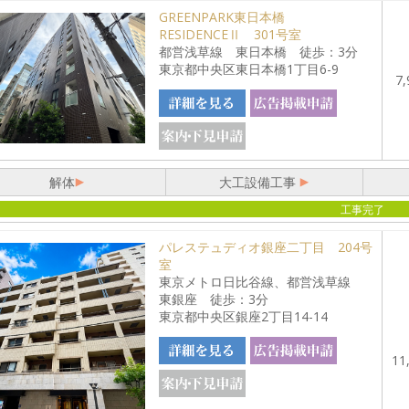
GREENPARK東日本橋
RESIDENCEⅡ 301号室
都営浅草線 東日本橋 徒歩：3分
東京都中央区東日本橋1丁目6-9
7,
解体
大工設備工事
工事完了
パレステュディオ銀座二丁目 204号
室
東京メトロ日比谷線、都営浅草線
東銀座 徒歩：3分
東京都中央区銀座2丁目14-14
11