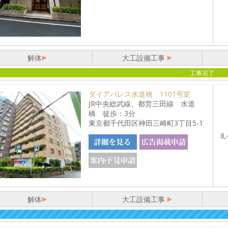
解体
大工設備工事
工事完了
ダイアパレス水道橋 1101号室
JR中央総武線、都営三田線 水道
橋 徒歩：3分
東京都千代田区神田三崎町3丁目5-1
8,
解体
大工設備工事