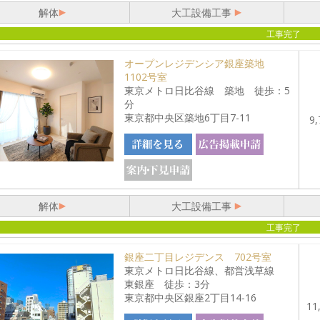
解体
大工設備工事
工事完了
オープンレジデンシア銀座築地
1102号室
東京メトロ日比谷線 築地 徒歩：5
分
東京都中央区築地6丁目7-11
9,
解体
大工設備工事
工事完了
銀座二丁目レジデンス 702号室
東京メトロ日比谷線、都営浅草線
東銀座 徒歩：3分
東京都中央区銀座2丁目14-16
11