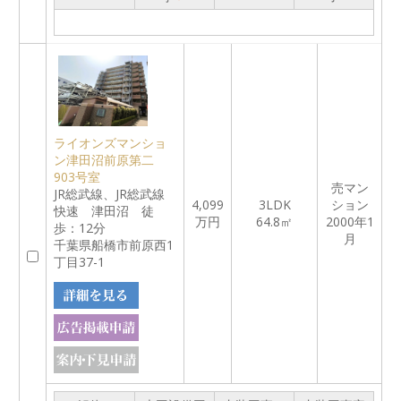
ライオンズマンショ
ン津田沼前原第二
903号室
売マン
JR総武線、JR総武線
4,099
3LDK
ション
快速 津田沼 徒
万円
64.8㎡
2000年1
歩：12分
月
千葉県船橋市前原西1
丁目37-1