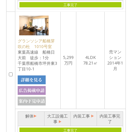
工事完了
グランソシア船橋芽
吹の杜 1010号室
売マン
東葉高速線 船橋日
5,299
4LDK
ション
大前 徒歩：1分
万円
78.21㎡
2014年1
千葉県船橋市坪井東3
月
丁目10-1
解体
大工設備工
内装工事
内装工事完
事
了
工事完了