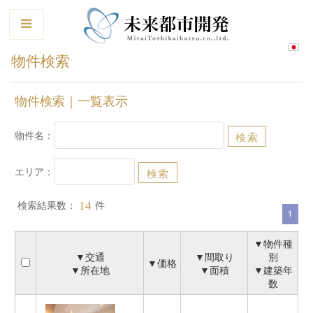
le
物件検索
物件検索｜一覧表示
物件名：
エリア：
検索結果数：
件
14
1
▼物件種
▼交通
▼間取り
別
▼価格
▼所在地
▼面積
▼建築年
数