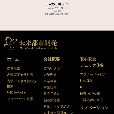
J-WAVE(81.3FM)
TRAFFIC
INFORMATION 提供
中
ホーム
会社概要
安心安全
チェック体制
物件検索
ごあいさつ
アフターサービス
内装完了物件検索
企業理念
検査体制
内装中工事進捗状況
事業概要
検索
R1
事業規模
地図から検索
検査内容公開
販売戸数No.1
フリーワード検索
ご購入後の安心
顧客満足度
営業スタッフ紹介
リノベーション
未来都市開発×SDGs