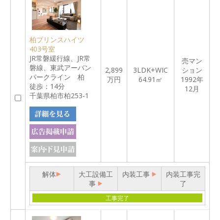
柏プリンスハイツ
403号室
JR常磐緩行線、JR常
売マン
磐線、東武アーバン
2,899
3LDK+WIC
ション
パークライン 柏
万円
64.91㎡
1992年
徒歩：14分
12月
千葉県柏市柏253-1
解体
大工設備工
内装工事
内装工事完
事
了
工事完了