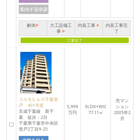
解体
大工設備工
内装工事
内装工事完
事
了
工事完了
コスモヒルズ千葉登
売マン
戸 401号室
5,999
3LDK+WIC
ション
京成千葉線 新千
万円
77.11㎡
2005年2
葉 徒歩：2分
月
千葉県千葉市中央区
登戸2丁目9-25