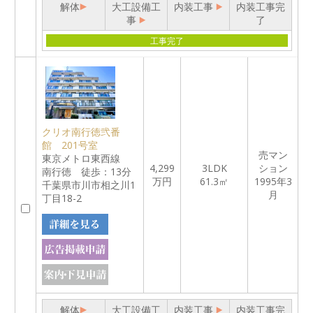
解体
大工設備工
内装工事
内装工事完
事
了
工事完了
クリオ南行徳弐番
館 201号室
売マン
東京メトロ東西線
4,299
3LDK
ション
南行徳 徒歩：13分
万円
61.3㎡
1995年3
千葉県市川市相之川1
月
丁目18-2
解体
大工設備工
内装工事
内装工事完