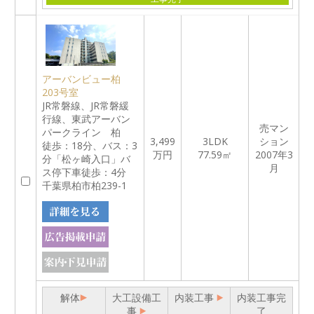
アーバンビュー柏
203号室
JR常磐線、JR常磐緩
行線、東武アーバン
売マン
パークライン 柏
3,499
3LDK
ション
徒歩：18分、バス：3
万円
77.59㎡
2007年3
分「松ヶ崎入口」バ
月
ス停下車徒歩：4分
千葉県柏市柏239-1
解体
大工設備工
内装工事
内装工事完
事
了