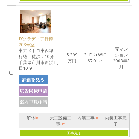
D’クラディア行徳
203号室
売マン
東京メトロ東西線
5,399
3LDK+WIC
ション
行徳 徒歩：10分
万円
67.01㎡
2003年8
千葉県市川市新浜1丁
月
目10-9
解体
大工設備工
内装工事
内装工事完
事
了
工事完了