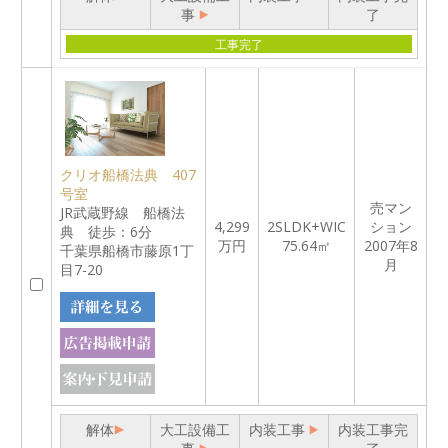
事
了
工事完了
クリオ船橋法典 407
号室
売マン
JR武蔵野線 船橋法
4,299
2SLDK+WIC
ション
典 徒歩：6分
万円
75.64㎡
2007年8
千葉県船橋市藤原1丁
月
目7-20
解体
大工設備工
内装工事
内装工事完