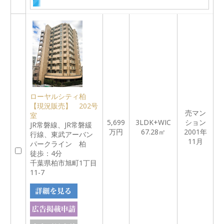
ローヤルシティ柏
【現況販売】 202号
売マン
室
5,699
3LDK+WIC
ション
JR常磐線、JR常磐緩
万円
67.28㎡
2001年
行線、東武アーバン
11月
パークライン 柏
徒歩：4分
千葉県柏市旭町1丁目
11-7