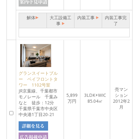
解体
大工設備工
内装工事
内装工事完
事
了
グランスイートブル
ー ベイフロントタ
ワー 1102号室
売マン
JR京葉線、千葉都市
5,899
3LDK+WIC
ション
モノレール 千葉み
万円
85.04㎡
2012年2
なと 徒歩：12分
月
千葉県千葉市中央区
中央港1丁目20-21