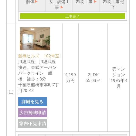
解体
大工設備工
内装工事
内装工事完
事
了
工事完了
船橋ヒルズ 102号室
JR総武線、JR総武線
快速、東武アーバン
売マン
パークライン 船
4,199
2LDK
ション
橋 徒歩：8分
万円
55.03㎡
1995年3
千葉県船橋市本町7丁
月
目20-43