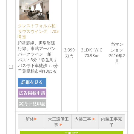
クレストフォルム柏
サウスウイング 703
号室
JR常磐線、JR常磐緩
売マン
行線、東武アーバン
3,399
3LDK+WIC
ション
パークライン 柏
万円
70.93㎡
2016年2
バス：8分「弥生町」
月
バス停下車徒歩：5分
千葉県柏市柏1365-8
解体
大工設備工
内装工事
内装工事完
事
了
工事完了