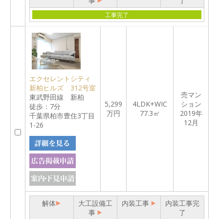
事
了
工事完了
エクセレントシティ
新柏ヒルズ 312号室
売マン
東武野田線 新柏
5,299
4LDK+WIC
ション
徒歩：7分
万円
77.3㎡
2019年
千葉県柏市豊住3丁目
12月
1-26
解体
大工設備工
内装工事
内装工事完
事
了