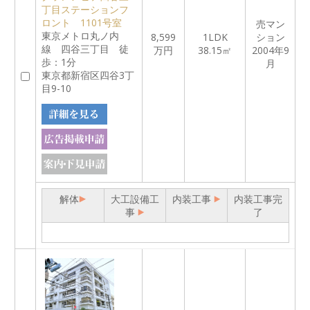
丁目ステーションフ
ロント 1101号室
売マン
東京メトロ丸ノ内
8,599
1LDK
ション
線 四谷三丁目 徒
万円
38.15㎡
2004年9
歩：1分
月
東京都新宿区四谷3丁
目9-10
解体
大工設備工
内装工事
内装工事完
事
了