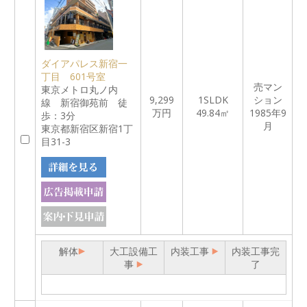
ダイアパレス新宿一
丁目 601号室
売マン
東京メトロ丸ノ内
9,299
1SLDK
ション
線 新宿御苑前 徒
万円
49.84㎡
1985年9
歩：3分
月
東京都新宿区新宿1丁
目31-3
解体
大工設備工
内装工事
内装工事完
事
了