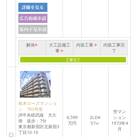
解体
大工設備工
内装工事
内装工事完
事
了
工事完了
柏木ローズマンショ
ン 703号室
売マン
JR中央総武線 大久
6,599
2LDK
ション
保 徒歩：7分
万円
57㎡
1973年4
東京都新宿区北新宿3
月
丁目10-10