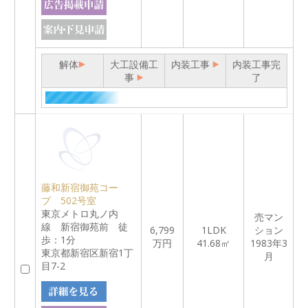
解体
大工設備工
内装工事
内装工事完
事
了
藤和新宿御苑コー
プ 502号室
東京メトロ丸ノ内
売マン
線 新宿御苑前 徒
6,799
1LDK
ション
歩：1分
万円
41.68㎡
1983年3
東京都新宿区新宿1丁
月
目7-2