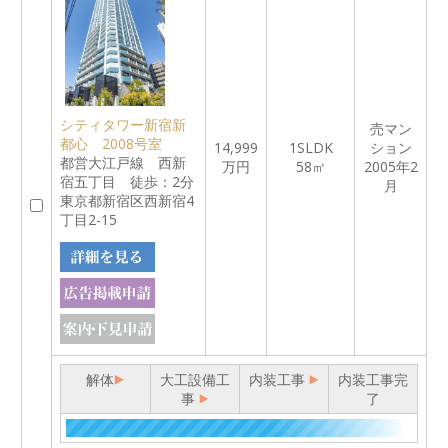
シティタワー新宿新
売マン
都心 2008号室
14,999
1SLDK
ション
都営大江戸線 西新
万円
58㎡
2005年2
宿五丁目 徒歩：2分
月
東京都新宿区西新宿4
丁目2-15
解体
大工設備工
内装工事
内装工事完
事
了