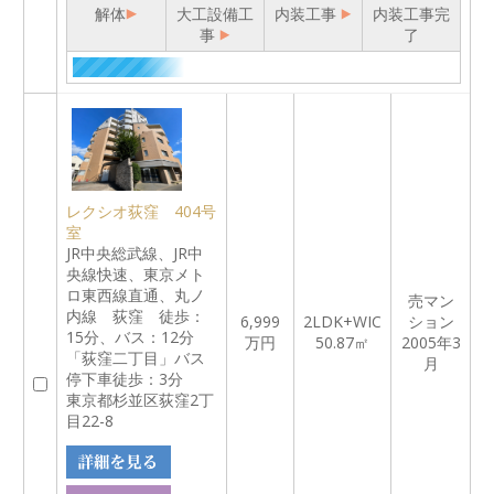
解体
大工設備工
内装工事
内装工事完
事
了
レクシオ荻窪 404号
室
JR中央総武線、JR中
央線快速、東京メト
ロ東西線直通、丸ノ
売マン
内線 荻窪 徒歩：
6,999
2LDK+WIC
ション
15分、バス：12分
万円
50.87㎡
2005年3
「荻窪二丁目」バス
月
停下車徒歩：3分
東京都杉並区荻窪2丁
目22-8