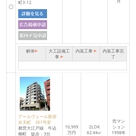
月
町3-12
解体
大工設備工
内装工事
内装工事完
事
了
アールヴェール新宿
売マン
弁天町 301号室
10,999
2LDK
ション
都営大江戸線 牛込
万円
62.44㎡
1998年
柳町 徒歩：3分