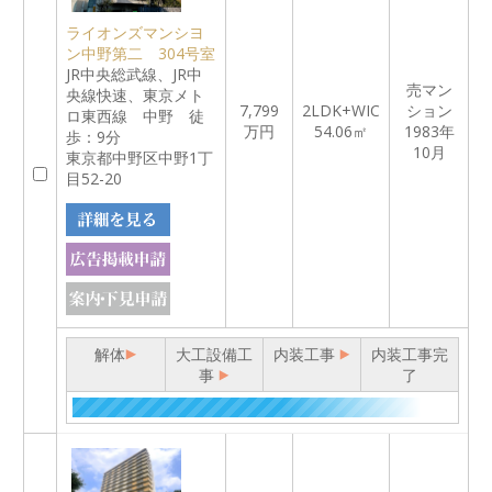
ライオンズマンシヨ
ン中野第二 304号室
JR中央総武線、JR中
売マン
央線快速、東京メト
7,799
2LDK+WIC
ション
ロ東西線 中野 徒
万円
54.06㎡
1983年
歩：9分
10月
東京都中野区中野1丁
目52-20
解体
大工設備工
内装工事
内装工事完
事
了