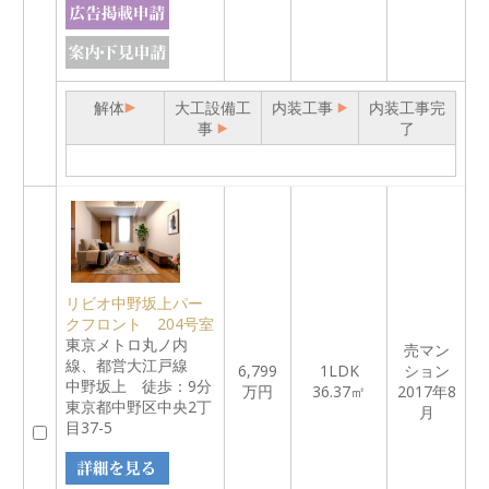
解体
大工設備工
内装工事
内装工事完
事
了
リビオ中野坂上パー
クフロント 204号室
東京メトロ丸ノ内
売マン
線、都営大江戸線
6,799
1LDK
ション
中野坂上 徒歩：9分
万円
36.37㎡
2017年8
東京都中野区中央2丁
月
目37-5