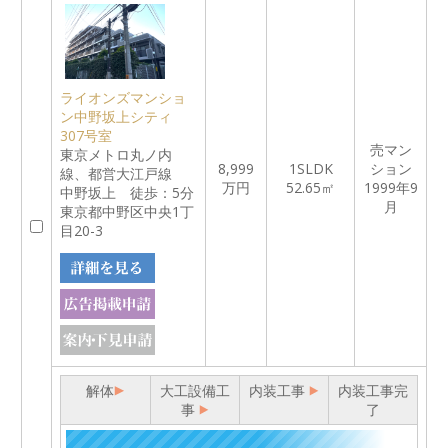
ライオンズマンショ
ン中野坂上シティ
307号室
売マン
東京メトロ丸ノ内
8,999
1SLDK
ション
線、都営大江戸線
万円
52.65㎡
1999年9
中野坂上 徒歩：5分
月
東京都中野区中央1丁
目20-3
解体
大工設備工
内装工事
内装工事完
事
了