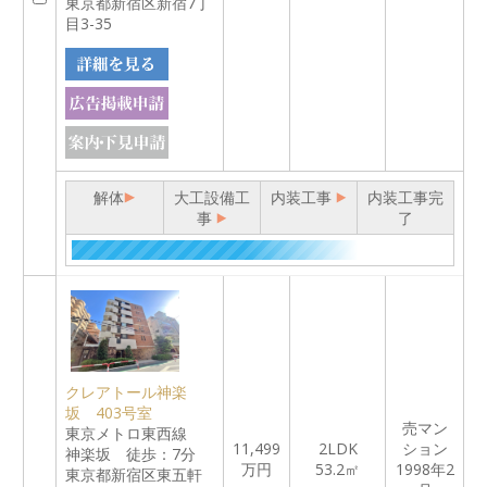
東京都新宿区新宿7丁
目3-35
解体
大工設備工
内装工事
内装工事完
事
了
クレアトール神楽
坂 403号室
売マン
東京メトロ東西線
11,499
2LDK
ション
神楽坂 徒歩：7分
万円
53.2㎡
1998年2
東京都新宿区東五軒