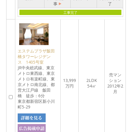
事
了
工事完了
エステムプラザ飯田
橋タワーレジデン
ス 1405号室
JR中央総武線、東京
メトロ東西線、東京
売マン
メトロ有楽町線、東
13,999
2LDK
ション
京メトロ南北線、都
万円
54㎡
2012年2
営大江戸線 飯田
月
橋 徒歩：6分
東京都新宿区新小川
町5-29