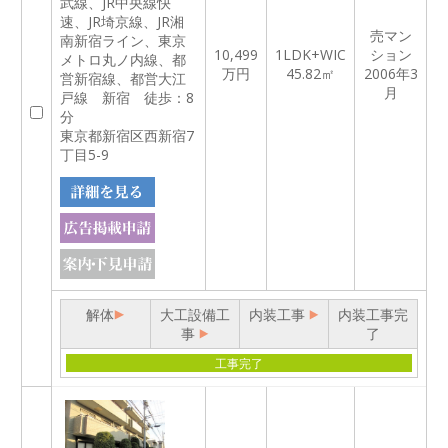
武線、JR中央線快
速、JR埼京線、JR湘
売マン
南新宿ライン、東京
10,499
1LDK+WIC
ション
メトロ丸ノ内線、都
万円
45.82㎡
2006年3
営新宿線、都営大江
月
戸線 新宿 徒歩：8
分
東京都新宿区西新宿7
丁目5-9
解体
大工設備工
内装工事
内装工事完
事
了
工事完了