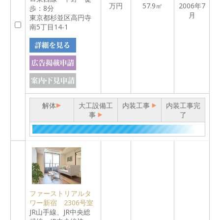
万円
57.9㎡
2006年7
歩：8分
月
東京都杉並区高円寺
南5丁目14-1
解体
大工設備工
内装工事
内装工事完
事
了
ファーストリアルタ
ワー新宿 2306号室
JR山手線、JR中央総