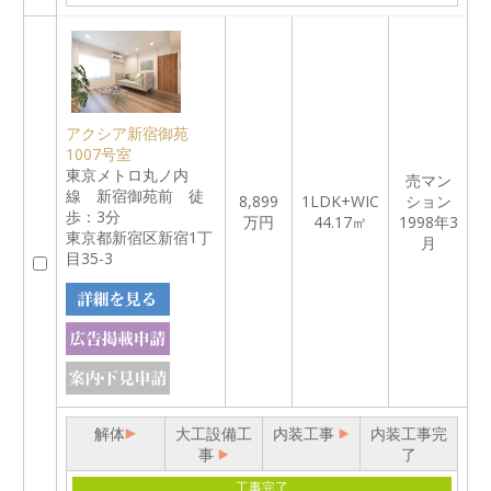
アクシア新宿御苑
1007号室
東京メトロ丸ノ内
売マン
線 新宿御苑前 徒
8,899
1LDK+WIC
ション
歩：3分
万円
44.17㎡
1998年3
東京都新宿区新宿1丁
月
目35-3
解体
大工設備工
内装工事
内装工事完
事
了
工事完了