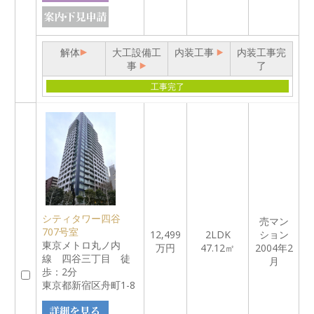
解体
大工設備工
内装工事
内装工事完
事
了
工事完了
シティタワー四谷
売マン
707号室
12,499
2LDK
ション
東京メトロ丸ノ内
万円
47.12㎡
2004年2
線 四谷三丁目 徒
月
歩：2分
東京都新宿区舟町1-8