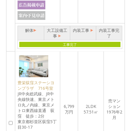
解体
大工設備工
内装工事
内装工事完
事
了
工事完了
豊栄荻窪ステーシヨ
ンプラザ 716号室
JR中央総武線、JR中
央線快速、東京メト
売マン
ロ丸ノ内線、東京メ
6,799
2LDK
ション
トロ東西線直通 荻
万円
57.51㎡
1976年2
窪 徒歩：2分
月
東京都杉並区荻窪5丁
目30-17