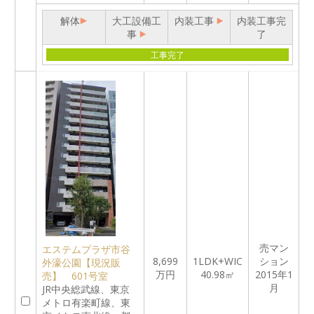
解体
大工設備工
内装工事
内装工事完
事
了
工事完了
売マン
エステムプラザ市谷
8,699
1LDK+WIC
ション
外濠公園【現況販
万円
40.98㎡
2015年1
売】 601号室
月
JR中央総武線、東京
メトロ有楽町線、東