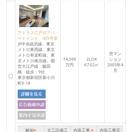
アトラス江戸川アパ
ートメント 435号室
JR中央総武線、東京
メトロ東西線、東京
売マン
メトロ有楽町線、東
14,599
2LDK
ション
京メトロ南北線、都
万円
67.02㎡
2005年4
営大江戸線 飯田
月
橋 徒歩：9分
東京都新宿区新小川
町6-18
解体
大工設備工
内装工事
内装工事完