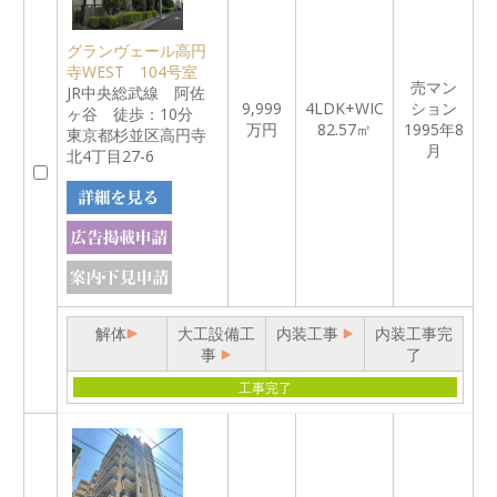
グランヴェール高円
寺WEST 104号室
売マン
JR中央総武線 阿佐
9,999
4LDK+WIC
ション
ヶ谷 徒歩：10分
万円
82.57㎡
1995年8
東京都杉並区高円寺
月
北4丁目27-6
解体
大工設備工
内装工事
内装工事完
事
了
工事完了