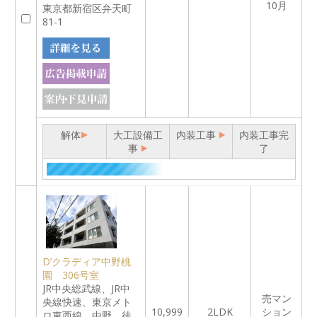
10月
東京都新宿区弁天町
81-1
解体
大工設備工
内装工事
内装工事完
事
了
D’クラディア中野桃
園 306号室
JR中央総武線、JR中
売マン
央線快速、東京メト
10,999
2LDK
ション
ロ東西線 中野 徒