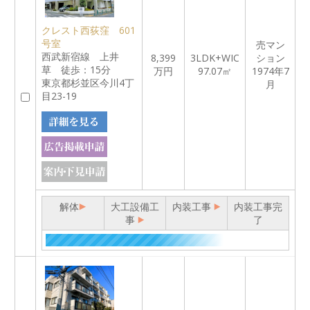
クレスト西荻窪 601
号室
売マン
西武新宿線 上井
8,399
3LDK+WIC
ション
草 徒歩：15分
万円
97.07㎡
1974年7
東京都杉並区今川4丁
月
目23-19
解体
大工設備工
内装工事
内装工事完
事
了