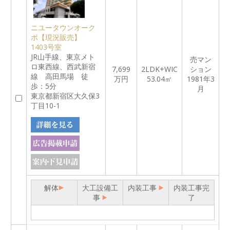
ニユータウンオーク
ボ【現況販売】
1403号室
JR山手線、東京メト
売マン
ロ東西線、西武新宿
7,699
2LDK+WIC
ション
線 高田馬場 徒
万円
53.04㎡
1981年3
歩：5分
月
東京都新宿区大久保3
丁目10-1
解体
大工設備工
内装工事
内装工事完
事
了