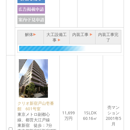
解体
大工設備工
内装工事
内装工事完
事
了
クリオ新宿戸山壱番
売マン
館 601号室
11,699
1SLDK
ション
東京メトロ副都心
万円
60.16㎡
2001年5
線、都営大江戸線
月
東新宿 徒歩：7分