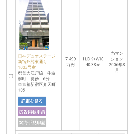
売マン
日神デュオステージ
7,499
1LDK+WIC
ション
新宿外苑東通り
万円
40.38㎡
2006年8
1003号室
月
都営大江戸線 牛込
柳町 徒歩：6分
東京都新宿区弁天町
105