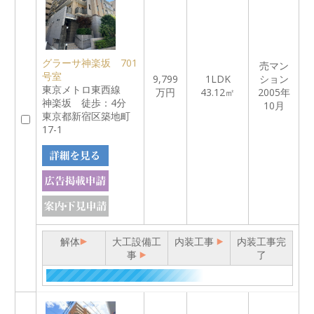
グラーサ神楽坂 701
売マン
号室
9,799
1LDK
ション
東京メトロ東西線
万円
43.12㎡
2005年
神楽坂 徒歩：4分
10月
東京都新宿区築地町
17-1
解体
大工設備工
内装工事
内装工事完
事
了