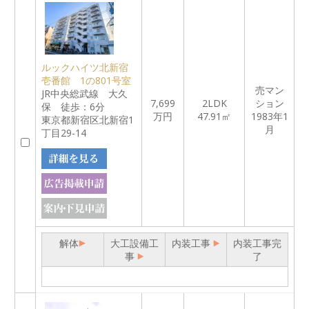
ルックハイツ北新宿
壱番館 1の801号室
売マン
JR中央総武線 大久
7,699
2LDK
ション
保 徒歩：6分
万円
47.91㎡
1983年1
東京都新宿区北新宿1
月
丁目29-14
解体
大工設備工
内装工事
内装工事完
事
了