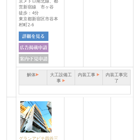
京メトロ南北線、都
営新宿線 市ヶ谷
徒歩：4分
東京都新宿区市谷本
村町2-6
解体
大工設備工
内装工事
内装工事完
事
了
グランアビテ四谷三