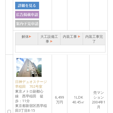
解体
大工設備工
内装工事
内装工事完
事
了
日神デュオステージ
早稲田 702号室
東京メトロ副都心
売マン
線 西早稲田 徒
6,499
1LDK
ション
歩：11分
万円
40.45㎡
2004年1
東京都新宿区西早稲
月
田3丁目8-15