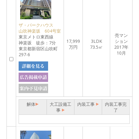
ザ・パークハウス
山吹神楽坂 604号室
売マン
東京メトロ東西線
17,999
3LDK
ション
神楽坂 徒歩：7分
万円
73.5㎡
2017年
東京都新宿区山吹町
10月
297-6
解体
大工設備工
内装工事
内装工事完
事
了