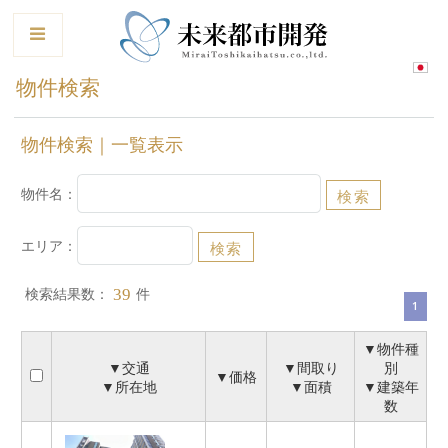
le
物件検索
物件検索｜一覧表示
物件名：
エリア：
検索結果数：
件
39
1
▼物件種
▼交通
▼間取り
別
▼価格
▼所在地
▼面積
▼建築年
数