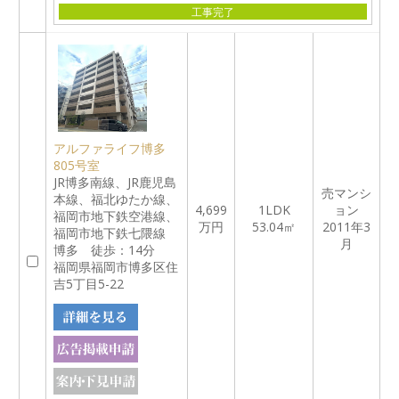
工事完了
アルファライフ博多
805号室
JR博多南線、JR鹿児島
売マンシ
本線、福北ゆたか線、
4,699
1LDK
ョン
福岡市地下鉄空港線、
万円
53.04㎡
2011年3
福岡市地下鉄七隈線
月
博多 徒歩：14分
福岡県福岡市博多区住
吉5丁目5-22