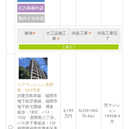
解体
大工設備工
内装工事
内装工事完
事
了
工事完了
コアマンション美野
島 603号室
JR鹿児島本線、福岡市
地下鉄空港線、福岡市
売マンシ
地下鉄七隈線 博多
4,199
3LDK+WIC
ョン
徒歩：18分、バス：
万円
70.44㎡
1995年4
10分「美野島三丁目」
月
バス停下車徒歩：1分
福岡県福岡市博多区美