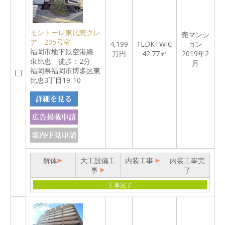
モントーレ東比恵クレ
売マンシ
ア 205号室
4,199
1LDK+WIC
ョン
福岡市地下鉄空港線
万円
42.77㎡
2019年2
東比恵 徒歩：2分
月
福岡県福岡市博多区東
比恵3丁目19-10
解体
大工設備工
内装工事
内装工事完
事
了
工事完了