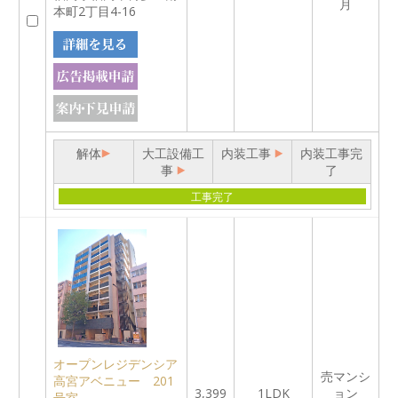
月
本町2丁目4-16
解体
大工設備工
内装工事
内装工事完
事
了
工事完了
オープンレジデンシア
売マンシ
高宮アベニュー 201
3,399
1LDK
ョン
号室