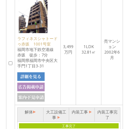
ラフィネスシャトード
売マンシ
ゥ赤坂 1001号室
3,499
1LDK
ョン
福岡市地下鉄空港線
万円
32.81㎡
2002年6
赤坂 徒歩：7分
月
福岡県福岡市中央区大
手門1丁目3-31
解体
大工設備工
内装工事
内装工事完
事
了
工事完了