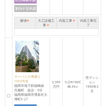
解体
大工設備工
内装工事
内装工事完
事
了
サーパス大博通り
売マンシ
1003号室
3,399
1LDK+WIC
ョン
福岡市地下鉄箱崎線
万円
48.39㎡
1990年3
呉服町 徒歩：9分
月
福岡県福岡市博多区大
博町5-27