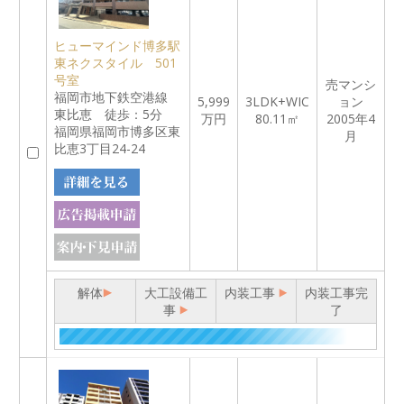
ヒューマインド博多駅
東ネクスタイル 501
号室
売マンシ
福岡市地下鉄空港線
5,999
3LDK+WIC
ョン
東比恵 徒歩：5分
万円
80.11㎡
2005年4
福岡県福岡市博多区東
月
比恵3丁目24-24
解体
大工設備工
内装工事
内装工事完
事
了