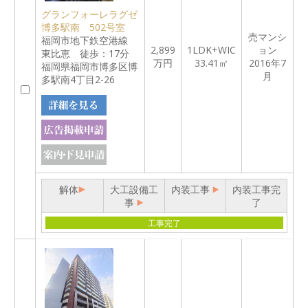
グランフォーレラグゼ
博多駅南 502号室
売マンシ
福岡市地下鉄空港線
2,899
1LDK+WIC
ョン
東比恵 徒歩：17分
万円
33.41㎡
2016年7
福岡県福岡市博多区博
月
多駅南4丁目2-26
解体
大工設備工
内装工事
内装工事完
事
了
工事完了