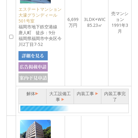
エステートマンション
売マンシ
大濠グランディール
6,699
3LDK+WIC
ョン
501号室
万円
85.23㎡
1991年3
福岡市地下鉄空港線
月
唐人町 徒歩：9分
福岡県福岡市中央区今
川2丁目7-52
解体
大工設備工
内装工事
内装工事完
事
了