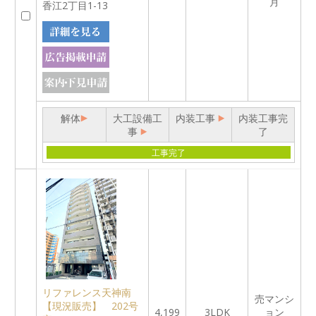
月
香江2丁目1-13
解体
大工設備工
内装工事
内装工事完
事
了
工事完了
リファレンス天神南
売マンシ
【現況販売】 202号
4,199
3LDK
ョン