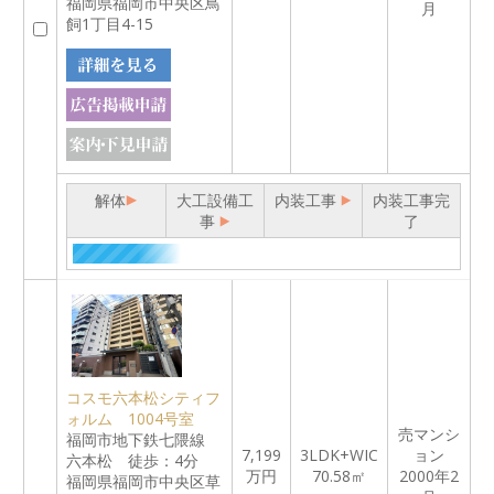
福岡県福岡市中央区鳥
月
飼1丁目4-15
解体
大工設備工
内装工事
内装工事完
事
了
コスモ六本松シティフ
ォルム 1004号室
売マンシ
福岡市地下鉄七隈線
7,199
3LDK+WIC
ョン
六本松 徒歩：4分
万円
70.58㎡
2000年2
福岡県福岡市中央区草