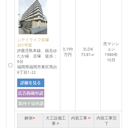
シテイライフ吉塚
売マンシ
201号室
3,199
3LDK
ョン
JR鹿児島本線、福北ゆ
万円
73.81㎡
1986年
たか線 吉塚 徒歩：
10月
6分
福岡県福岡市東区馬出
6丁目1-22
解体
大工設備工
内装工事
内装工事完
事
了