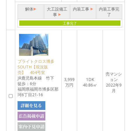
解体
大工設備工
内装工事
内装工事完
事
了
工事完了
ブライトクロス博多
SOUTH【現況販
売】 404号室
売マンシ
JR鹿児島本線 竹下
3,999
1DK
ョン
徒歩：6分
万円
40.86㎡
2022年9
福岡県福岡市博多区那
月
珂6丁目21-16