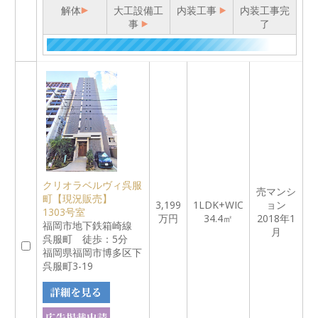
解体
大工設備工
内装工事
内装工事完
事
了
クリオラベルヴィ呉服
売マンシ
町【現況販売】
3,199
1LDK+WIC
ョン
1303号室
万円
34.4㎡
2018年1
福岡市地下鉄箱崎線
月
呉服町 徒歩：5分
福岡県福岡市博多区下
呉服町3-19