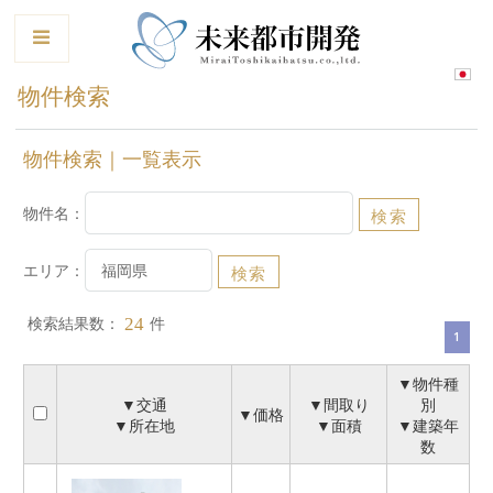
le
物件検索
物件検索｜一覧表示
物件名：
エリア：
検索結果数：
件
24
1
▼物件種
▼交通
▼間取り
別
▼価格
▼所在地
▼面積
▼建築年
数