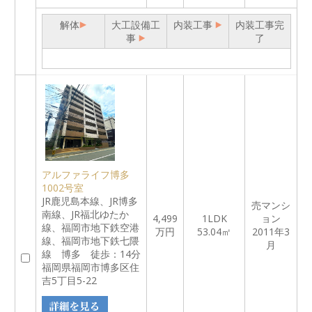
解体
大工設備工
内装工事
内装工事完
事
了
アルファライフ博多
1002号室
JR鹿児島本線、JR博多
売マンシ
南線、JR福北ゆたか
4,499
1LDK
ョン
線、福岡市地下鉄空港
万円
53.04㎡
2011年3
線、福岡市地下鉄七隈
月
線 博多 徒歩：14分
福岡県福岡市博多区住
吉5丁目5-22