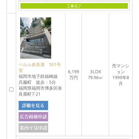
工事完了
ペルル奈良屋 501号
売マンシ
室
6,199
3LDK
ョン
福岡市地下鉄箱崎線
万円
79.96㎡
1999年8
呉服町 徒歩：5分
月
福岡県福岡市博多区奈
良屋町7-21