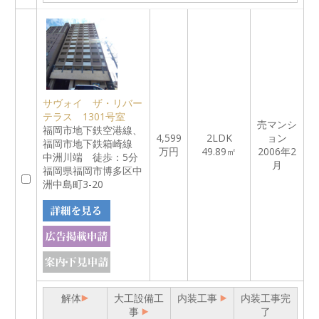
サヴォイ ザ・リバー
テラス 1301号室
売マンシ
福岡市地下鉄空港線、
4,599
2LDK
ョン
福岡市地下鉄箱崎線
万円
49.89㎡
2006年2
中洲川端 徒歩：5分
月
福岡県福岡市博多区中
洲中島町3-20
解体
大工設備工
内装工事
内装工事完
事
了