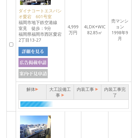
ダイナコートエスパシ
オ愛宕 601号室
売マンシ
福岡市地下鉄空港線
4,999
4LDK+WIC
ョン
室見 徒歩：9分
万円
82.85㎡
1998年9
福岡県福岡市西区愛宕
月
2丁目13-27
解体
大工設備工
内装工事
内装工事完
事
了