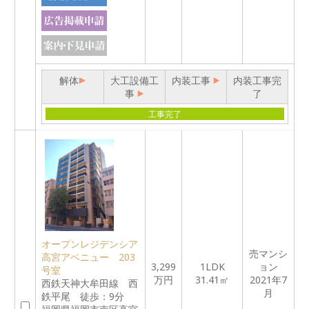
解体
大工設備工
内装工事
内装工事完
事
了
工事完了
オープンレジデンシア
売マンシ
高宮アベニュー 203
3,299
1LDK
ョン
号室
万円
31.41㎡
2021年7
西鉄天神大牟田線 西
月
鉄平尾 徒歩：9分