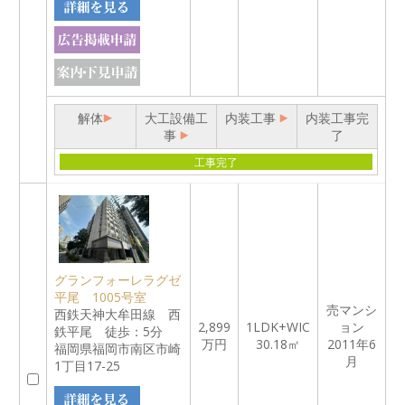
解体
大工設備工
内装工事
内装工事完
事
了
工事完了
グランフォーレラグゼ
平尾 1005号室
売マンシ
西鉄天神大牟田線 西
2,899
1LDK+WIC
ョン
鉄平尾 徒歩：5分
万円
30.18㎡
2011年6
福岡県福岡市南区市崎
月
1丁目17-25