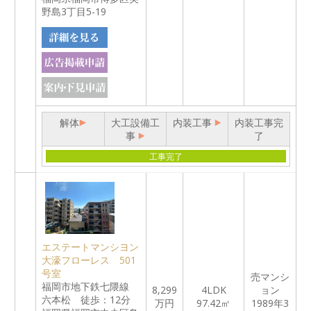
野島3丁目5-19
解体
大工設備工
内装工事
内装工事完
事
了
工事完了
エステートマンシヨン
大濠フローレス 501
号室
売マンシ
福岡市地下鉄七隈線
8,299
4LDK
ョン
六本松 徒歩：12分
万円
97.42㎡
1989年3