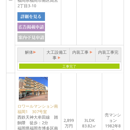
福岡県福岡市南区高宮
2丁目3-10
解体
大工設備工
内装工事
内装工事完
事
了
工事完了
ロワールマンション南
福岡1 307号室
売マンシ
西鉄天神大牟田線 雑
2,899
3LDK
ョン
餉隈 徒歩：2分
万円
83.82㎡
1982年8
福岡県福岡市博多区南