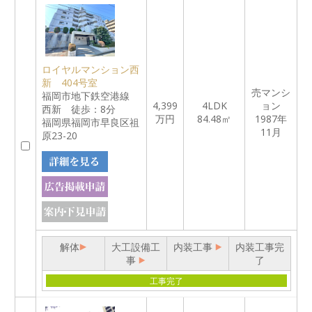
ロイヤルマンション西
新 404号室
売マンシ
福岡市地下鉄空港線
4,399
4LDK
ョン
西新 徒歩：8分
万円
84.48㎡
1987年
福岡県福岡市早良区祖
11月
原23-20
解体
大工設備工
内装工事
内装工事完
事
了
工事完了