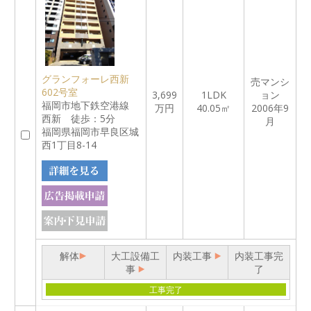
グランフォーレ西新
売マンシ
602号室
3,699
1LDK
ョン
福岡市地下鉄空港線
万円
40.05㎡
2006年9
西新 徒歩：5分
月
福岡県福岡市早良区城
西1丁目8-14
解体
大工設備工
内装工事
内装工事完
事
了
工事完了