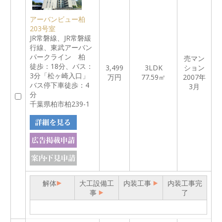
アーバンビュー柏
203号室
JR常磐線、JR常磐緩
行線、東武アーバン
パークライン 柏
売マン
徒歩：18分、バス：
3,499
3LDK
ション
3分「松ヶ崎入口」
万円
77.59㎡
2007年
バス停下車徒歩：4
3月
分
千葉県柏市柏239-1
解体
大工設備工
内装工事
内装工事完
事
了