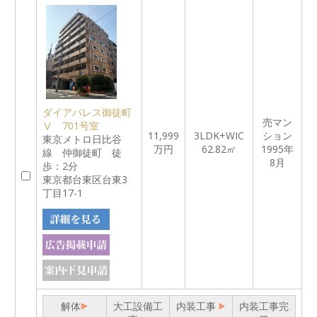
ダイアパレス御徒町
売マン
Ⅴ 701号室
11,999
3LDK+WIC
ション
東京メトロ日比谷
万円
62.82㎡
1995年
線 仲御徒町 徒
8月
歩：2分
東京都台東区台東3
丁目17-1
解体
大工設備工
内装工事
内装工事完