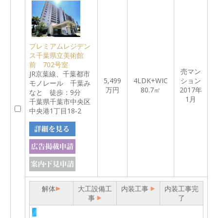
プレミアムレジデン
ス千葉県立美術館
前 702号室
売マン
JR京葉線、千葉都市
5,499
4LDK+WIC
ション
モノレール 千葉み
万円
80.7㎡
2017年
なと 徒歩：9分
1月
千葉県千葉市中央区
中央港1丁目18-2
解体
大工設備工
内装工事
内装工事完
事
了