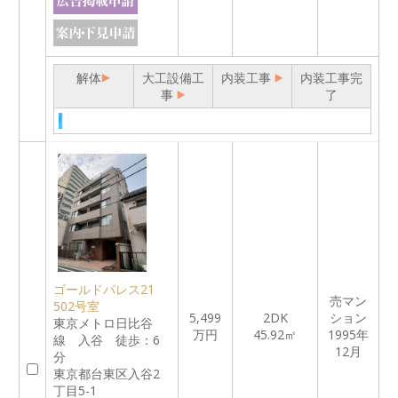
解体
大工設備工
内装工事
内装工事完
事
了
ゴールドパレス21
売マン
502号室
5,499
2DK
ション
東京メトロ日比谷
万円
45.92㎡
1995年
線 入谷 徒歩：6
12月
分
東京都台東区入谷2
丁目5-1