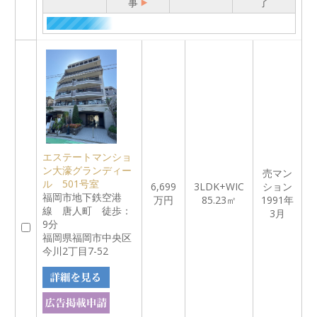
事
了
エステートマンショ
ン大濠グランディー
売マン
ル 501号室
6,699
3LDK+WIC
ション
福岡市地下鉄空港
万円
85.23㎡
1991年
線 唐人町 徒歩：
3月
9分
福岡県福岡市中央区
今川2丁目7-52