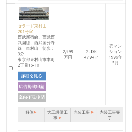
セラード東村山
201号室
西武新宿線、西武西
武園線、西武国分寺
売マン
線 東村山 徒歩：
2,999
2LDK
ション
3分
万円
47.94㎡
1996年
東京都東村山市本町
5月
2丁目16-10
解体
大工設備工
内装工事
内装工事完
事
了