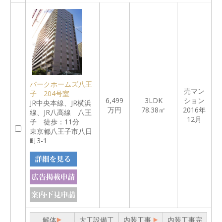
パークホームズ八王
売マン
子 204号室
6,499
3LDK
ション
JR中央本線、JR横浜
万円
78.38㎡
2016年
線、JR八高線 八王
12月
子 徒歩：11分
東京都八王子市八日
町3-1
解体
大工設備工
内装工事
内装工事完