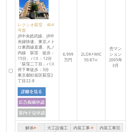
レクシオ荻窪 404
号室
JR中央総武線、JR中
央線快速、東京メト
ロ東西線直通、丸ノ
売マン
内線 荻窪 徒歩：
6,999
2LDK+WIC
ション
15分、バス：12分
万円
50.87㎡
2005年
「荻窪二丁目」バス
3月
停下車徒歩：3分
東京都杉並区荻窪2
丁目22-8
解体
大工設備工
内装工事
内装工事完