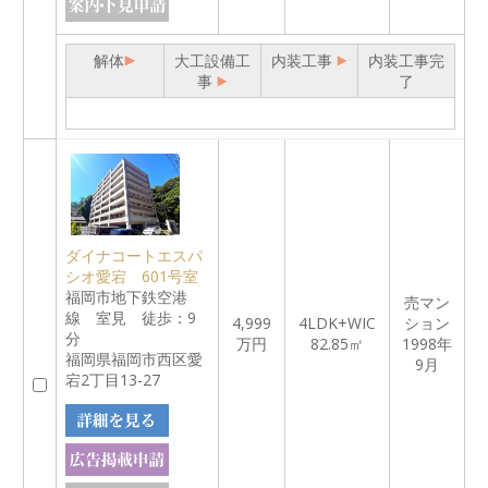
解体
大工設備工
内装工事
内装工事完
事
了
ダイナコートエスパ
シオ愛宕 601号室
福岡市地下鉄空港
売マン
線 室見 徒歩：9
4,999
4LDK+WIC
ション
分
万円
82.85㎡
1998年
福岡県福岡市西区愛
9月
宕2丁目13-27