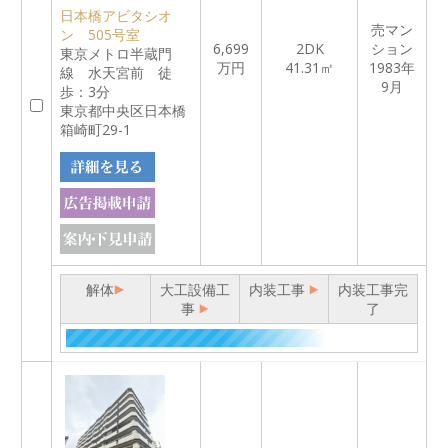
日本橋アビタシオ
売マン
ン 505号室
6,699
2DK
ション
東京メトロ半蔵門
万円
41.31㎡
1983年
線 水天宮前 徒
9月
歩：3分
東京都中央区日本橋
箱崎町29-1
解体
大工設備工
内装工事
内装工事完
事
了