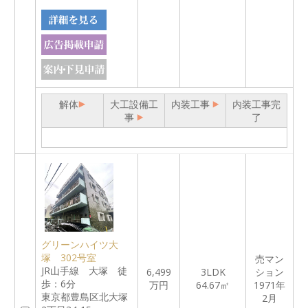
解体
大工設備工
内装工事
内装工事完
事
了
グリーンハイツ大
塚 302号室
売マン
JR山手線 大塚 徒
6,499
3LDK
ション
歩：6分
万円
64.67㎡
1971年
東京都豊島区北大塚
2月