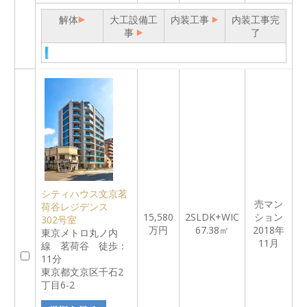
解体
大工設備工
内装工事
内装工事完
事
了
シティハウス文京茗
売マン
荷谷レジデンス
15,580
2SLDK+WIC
ション
302号室
万円
67.38㎡
2018年
東京メトロ丸ノ内
11月
線 茗荷谷 徒歩：
11分
東京都文京区千石2
丁目6-2