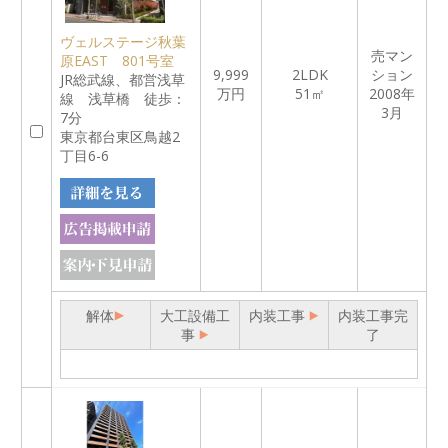
ヴェルステージ秋葉
売マン
原EAST 801号室
9,999
2LDK
ション
JR総武線、都営浅草
万円
51㎡
2008年
線 浅草橋 徒歩：
3月
7分
東京都台東区鳥越2
丁目6-6
解体
大工設備工
内装工事
内装工事完
事
了