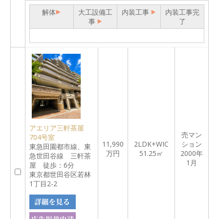
解体
大工設備工
内装工事
内装工事完
事
了
アエリア三軒茶屋
売マン
704号室
11,990
2LDK+WIC
ション
東急田園都市線、東
万円
51.25㎡
2000年
急世田谷線 三軒茶
1月
屋 徒歩：6分
東京都世田谷区若林
1丁目2-2