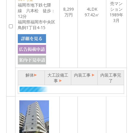
売マン
福岡市地下鉄七隈
8,299
4LDK
ション
線 六本松 徒歩：
万円
97.42㎡
1989年
12分
3月
福岡県福岡市中央区
鳥飼1丁目4-15
解体
大工設備工
内装工事
内装工事完
事
了