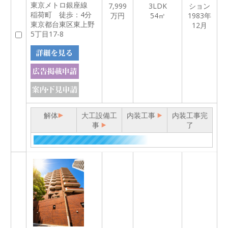
東京メトロ銀座線
7,999
3LDK
ション
稲荷町 徒歩：4分
万円
54㎡
1983年
東京都台東区東上野
12月
5丁目17-8
解体
大工設備工
内装工事
内装工事完
事
了