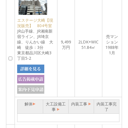
エステージ大崎【現
況販売】 804号室
JR山手線、JR湘南新
宿ライン、JR埼京
売マン
線、りんかい線 大
9,499
2LDK+WIC
ション
崎 徒歩：3分
万円
51.84㎡
1988年
東京都品川区大崎3
1月
丁目5-2
解体
大工設備工
内装工事
内装工事完
事
了