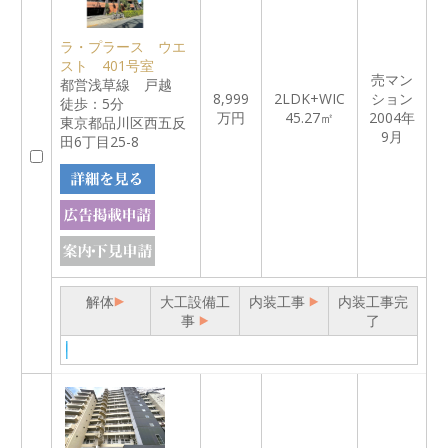
ラ・プラース ウエ
スト 401号室
売マン
都営浅草線 戸越
8,999
2LDK+WIC
ション
徒歩：5分
万円
45.27㎡
2004年
東京都品川区西五反
9月
田6丁目25-8
解体
大工設備工
内装工事
内装工事完
事
了