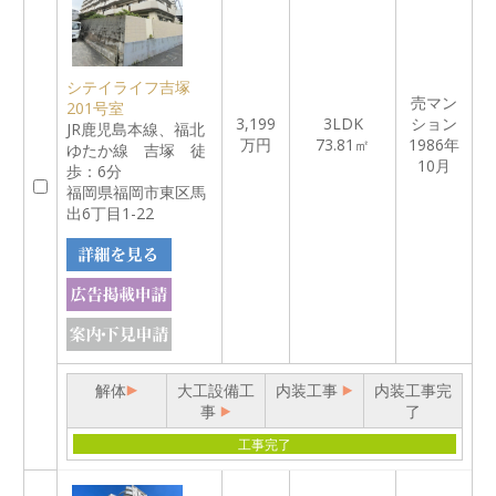
シテイライフ吉塚
売マン
201号室
3,199
3LDK
ション
JR鹿児島本線、福北
万円
73.81㎡
1986年
ゆたか線 吉塚 徒
10月
歩：6分
福岡県福岡市東区馬
出6丁目1-22
解体
大工設備工
内装工事
内装工事完
事
了
工事完了