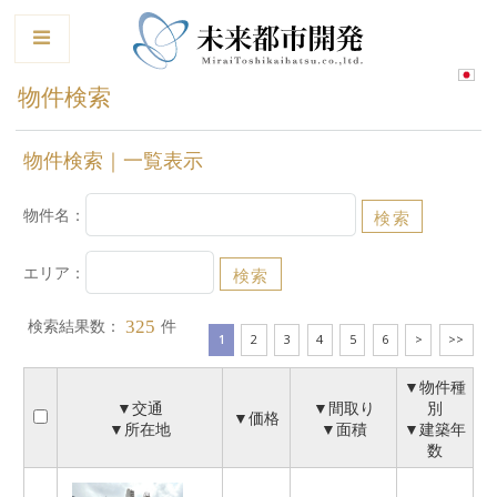
le
物件検索
物件検索｜一覧表示
物件名：
エリア：
検索結果数：
件
325
1
2
3
4
5
6
>
>>
▼物件種
▼交通
▼間取り
別
▼価格
▼所在地
▼面積
▼建築年
数