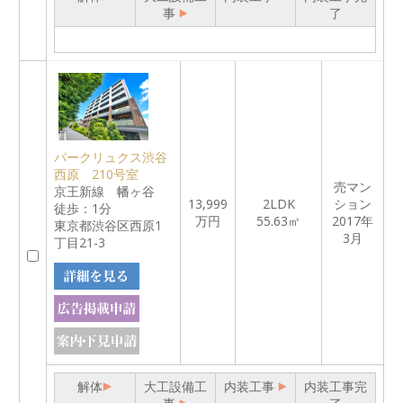
事
了
パークリュクス渋谷
西原 210号室
売マン
京王新線 幡ヶ谷
13,999
2LDK
ション
徒歩：1分
万円
55.63㎡
2017年
東京都渋谷区西原1
3月
丁目21-3
解体
大工設備工
内装工事
内装工事完