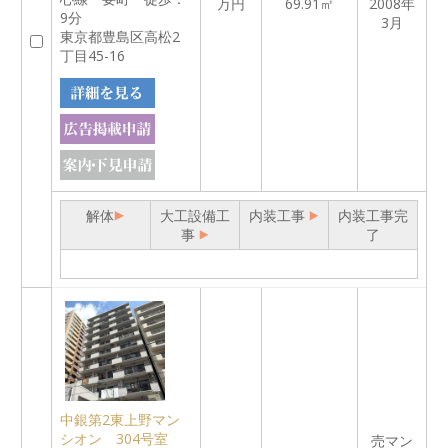
万円
69.91㎡
2008年
9分
3月
東京都豊島区高松2
丁目45-16
解体
大工設備工
内装工事
内装工事完
事
了
中銀第2東上野マン
シオン 304号室
売マン