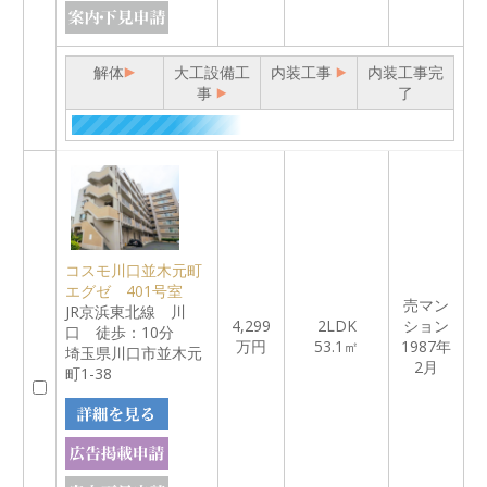
解体
大工設備工
内装工事
内装工事完
事
了
コスモ川口並木元町
エグゼ 401号室
売マン
JR京浜東北線 川
4,299
2LDK
ション
口 徒歩：10分
万円
53.1㎡
1987年
埼玉県川口市並木元
2月
町1-38