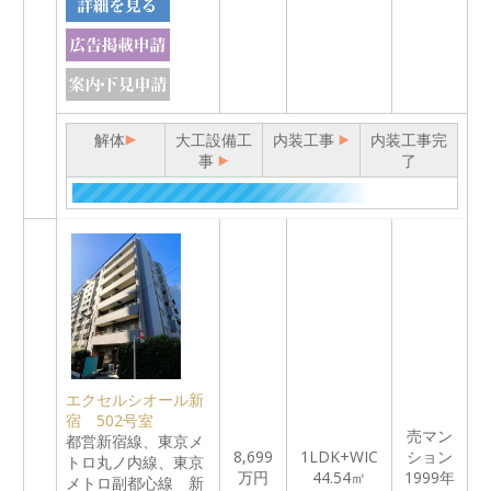
解体
大工設備工
内装工事
内装工事完
事
了
エクセルシオール新
宿 502号室
売マン
都営新宿線、東京メ
8,699
1LDK+WIC
ション
トロ丸ノ内線、東京
万円
44.54㎡
1999年
メトロ副都心線 新