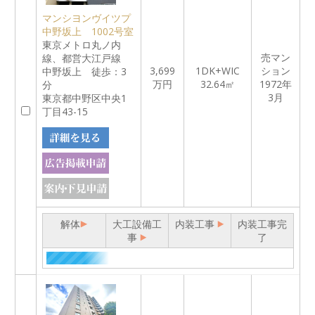
マンシヨンヴイツプ
中野坂上 1002号室
東京メトロ丸ノ内
売マン
線、都営大江戸線
3,699
1DK+WIC
ション
中野坂上 徒歩：3
万円
32.64㎡
1972年
分
3月
東京都中野区中央1
丁目43-15
解体
大工設備工
内装工事
内装工事完
事
了