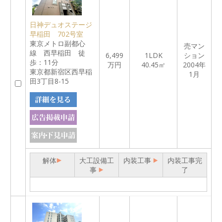
日神デュオステージ
早稲田 702号室
東京メトロ副都心
売マン
線 西早稲田 徒
6,499
1LDK
ション
歩：11分
万円
40.45㎡
2004年
東京都新宿区西早稲
1月
田3丁目8-15
解体
大工設備工
内装工事
内装工事完
事
了