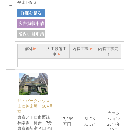
平楽148-3
解体
大工設備工
内装工事
内装工事完
事
了
ザ・パークハウス
山吹神楽坂 604号
室
売マン
東京メトロ東西線
17,999
3LDK
ション
神楽坂 徒歩：7分
万円
73.5㎡
2017年
東京都新宿区山吹町
10月