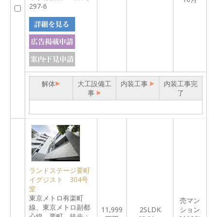
297-6
解体
大工設備工
内装工事
内装工事完
事
了
ランドステージ要町
イグジスト 304号
室
東京メトロ有楽町
売マン
線、東京メトロ副都
11,999
2SLDK
ション
心線 要町 徒歩：