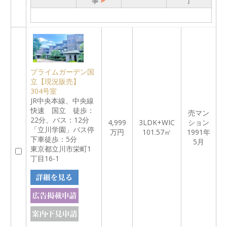
事
了
プライムガーデン国
立【現況販売】
304号室
JR中央本線、中央線
快速 国立 徒歩：
売マン
22分、バス：12分
4,999
3LDK+WIC
ション
「立川学園」バス停
万円
101.57㎡
1991年
下車徒歩：5分
5月
東京都立川市栄町1
丁目16-1