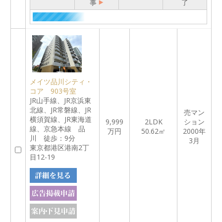
事
了
メイツ品川シティ・
コア 903号室
JR山手線、JR京浜東
北線、JR常磐線、JR
売マン
横須賀線、JR東海道
9,999
2LDK
ション
線、京急本線 品
万円
50.62㎡
2000年
川 徒歩：9分
3月
東京都港区港南2丁
目12-19