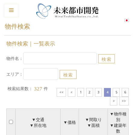
le
物件検索
物件検索｜一覧表示
物件名：
エリア：
検索結果数：
件
327
<<
<
1
2
3
4
5
6
>
>>
▼物件種
▼交通
▼間取り
別
▼価格
▼所在地
▼面積
▼建築年
数