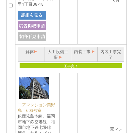
里1丁目38-18
解体
大工設備工
内装工事
内装工事完
事
了
工事完了
コアマンション美野
島 603号室
JR鹿児島本線、福岡
市地下鉄空港線、福
岡市地下鉄七隈線
売マン
博多 徒歩：18分、