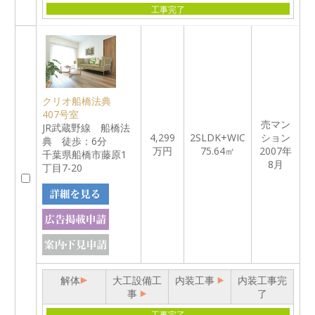
工事完了
クリオ船橋法典
407号室
売マン
JR武蔵野線 船橋法
4,299
2SLDK+WIC
ション
典 徒歩：6分
万円
75.64㎡
2007年
千葉県船橋市藤原1
8月
丁目7-20
解体
大工設備工
内装工事
内装工事完
事
了
工事完了