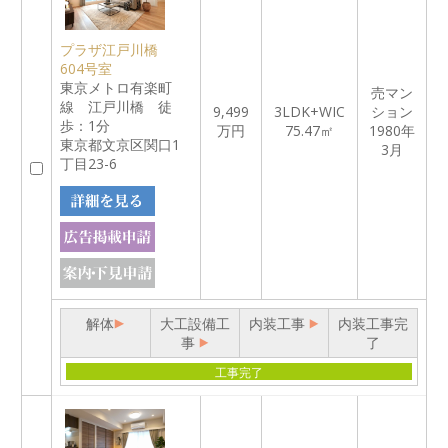
プラザ江戸川橋
604号室
東京メトロ有楽町
売マン
線 江戸川橋 徒
9,499
3LDK+WIC
ション
歩：1分
万円
75.47㎡
1980年
東京都文京区関口1
3月
丁目23-6
解体
大工設備工
内装工事
内装工事完
事
了
工事完了