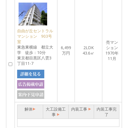
自由が丘セントラル
マンション 903号
室
売マン
東急東横線 都立大
6,499
2LDK
ション
学 徒歩：10分
万円
43.6㎡
1970年
東京都目黒区八雲3
11月
丁目11-7
解体
大工設備工
内装工事
内装工事完
事
了