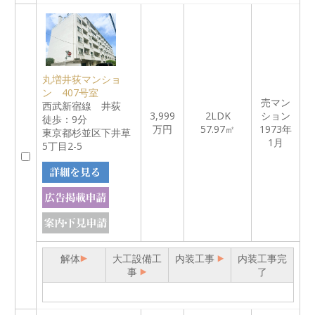
丸増井荻マンショ
ン 407号室
売マン
西武新宿線 井荻
3,999
2LDK
ション
徒歩：9分
万円
57.97㎡
1973年
東京都杉並区下井草
1月
5丁目2-5
解体
大工設備工
内装工事
内装工事完
事
了