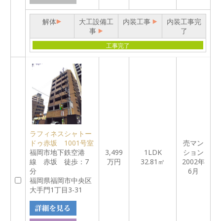
解体
大工設備工
内装工事
内装工事完
事
了
工事完了
ラフィネスシャトー
ドゥ赤坂 1001号室
売マン
福岡市地下鉄空港
3,499
1LDK
ション
線 赤坂 徒歩：7
万円
32.81㎡
2002年
分
6月
福岡県福岡市中央区
大手門1丁目3-31