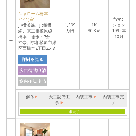
シャローム橋本
売マン
214号室
1,399
1K
ション
JR横浜線、JR相模
万円
30.8㎡
1995年
線、京王相模原線
10月
橋本 徒歩：7分
神奈川県相模原市緑
区西橋本2丁目26-8
解体
大工設備工
内装工事
内装工事完
事
了
工事完了