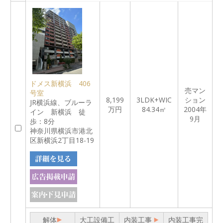
ドメス新横浜 406
売マン
号室
8,199
3LDK+WIC
ション
JR横浜線、ブルーラ
万円
84.34㎡
2004年
イン 新横浜 徒
9月
歩：8分
神奈川県横浜市港北
区新横浜2丁目18-19
解体
大工設備工
内装工事
内装工事完