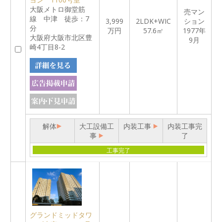
大阪メトロ御堂筋
売マン
線 中津 徒歩：7
3,999
2LDK+WIC
ション
分
万円
57.6㎡
1977年
大阪府大阪市北区豊
9月
崎4丁目8-2
解体
大工設備工
内装工事
内装工事完
事
了
工事完了
グランドミッドタワ