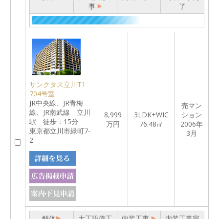
事
了
サンクタス立川T1
704号室
JR中央線、JR青梅
売マン
線、JR南武線 立川
8,999
3LDK+WIC
ション
駅 徒歩：15分
万円
76.48㎡
2006年
東京都立川市緑町7-
3月
2
解体
大工設備工
内装工事
内装工事完