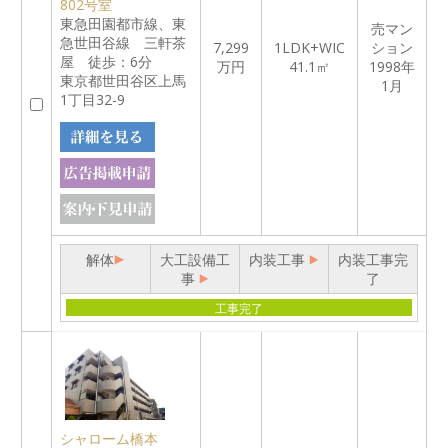
802号室
東急田園都市線、東
売マン
急世田谷線 三軒茶
7,299
1LDK+WIC
ション
屋 徒歩：6分
万円
41.1㎡
1998年
東京都世田谷区上馬
1月
1丁目32-9
解体
大工設備工
内装工事
内装工事完
事
了
工事完了
シャローム橋本