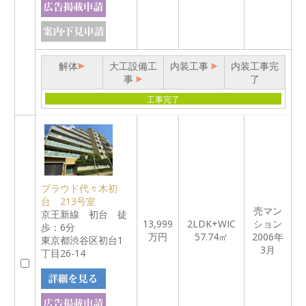
解体
大工設備工
内装工事
内装工事完
事
了
工事完了
プラウド代々木初
台 213号室
売マン
京王新線 初台 徒
13,999
2LDK+WIC
ション
歩：6分
万円
57.74㎡
2006年
東京都渋谷区初台1
3月
丁目26-14