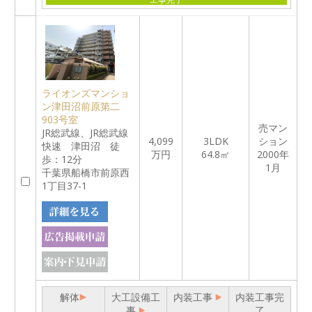
ライオンズマンショ
ン津田沼前原第二
903号室
売マン
JR総武線、JR総武線
4,099
3LDK
ション
快速 津田沼 徒
万円
64.8㎡
2000年
歩：12分
1月
千葉県船橋市前原西
1丁目37-1
解体
大工設備工
内装工事
内装工事完
事
了