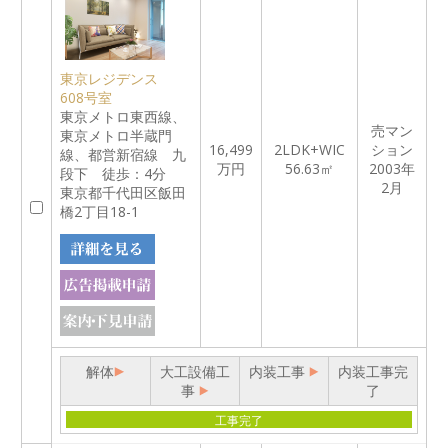
東京レジデンス
608号室
東京メトロ東西線、
売マン
東京メトロ半蔵門
16,499
2LDK+WIC
ション
線、都営新宿線 九
万円
56.63㎡
2003年
段下 徒歩：4分
2月
東京都千代田区飯田
橋2丁目18-1
解体
大工設備工
内装工事
内装工事完
事
了
工事完了