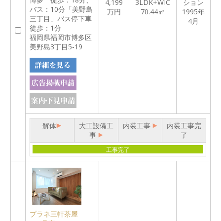
4,199
3LDK+WIC
ション
バス：10分「美野島
万円
70.44㎡
1995年
三丁目」バス停下車
4月
徒歩：1分
福岡県福岡市博多区
美野島3丁目5-19
解体
大工設備工
内装工事
内装工事完
事
了
工事完了
プラネ三軒茶屋