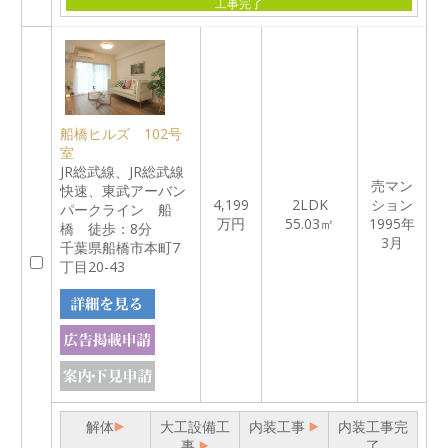
工事完了
船橋ヒルズ 102号
室
JR総武線、JR総武線
売マン
快速、東武アーバン
4,199
2LDK
ション
パークライン 船
万円
55.03㎡
1995年
橋 徒歩：8分
3月
千葉県船橋市本町7
丁目20-43
解体
大工設備工
内装工事
内装工事完
事
了