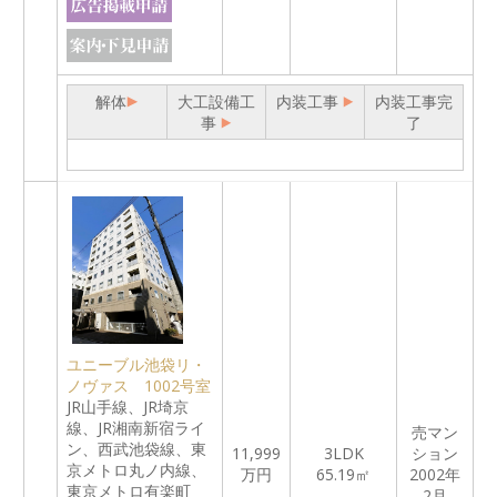
解体
大工設備工
内装工事
内装工事完
事
了
ユニーブル池袋リ・
ノヴァス 1002号室
JR山手線、JR埼京
線、JR湘南新宿ライ
売マン
ン、西武池袋線、東
11,999
3LDK
ション
京メトロ丸ノ内線、
万円
65.19㎡
2002年
東京メトロ有楽町
2月