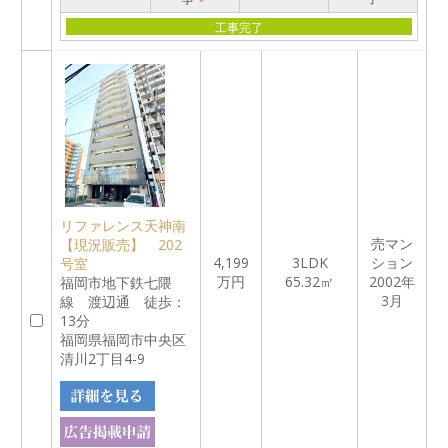
工事完了
リファレンス天神南
売マン
【現況販売】 202
4,199
3LDK
ション
号室
万円
65.32㎡
2002年
福岡市地下鉄七隈
3月
線 渡辺通 徒歩：
13分
福岡県福岡市中央区
清川2丁目4-9