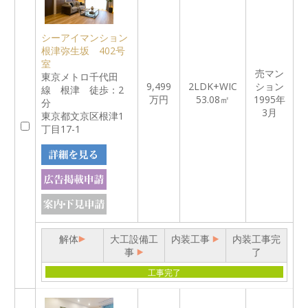
シーアイマンション
根津弥生坂 402号
室
売マン
東京メトロ千代田
9,499
2LDK+WIC
ション
線 根津 徒歩：2
万円
53.08㎡
1995年
分
3月
東京都文京区根津1
丁目17-1
解体
大工設備工
内装工事
内装工事完
事
了
工事完了