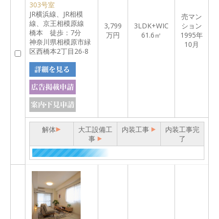
303号室
JR横浜線、JR相模
売マン
線、京王相模原線
3,799
3LDK+WIC
ション
橋本 徒歩：7分
万円
61.6㎡
1995年
神奈川県相模原市緑
10月
区西橋本2丁目26-8
解体
大工設備工
内装工事
内装工事完
事
了