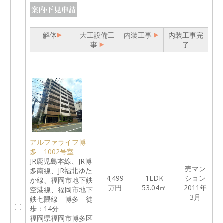
解体
大工設備工
内装工事
内装工事完
事
了
アルファライフ博
多 1002号室
JR鹿児島本線、JR博
売マン
多南線、JR福北ゆた
4,499
1LDK
ション
か線、福岡市地下鉄
万円
53.04㎡
2011年
空港線、福岡市地下
3月
鉄七隈線 博多 徒
歩：14分
福岡県福岡市博多区