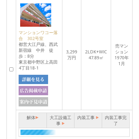
マンションワコー落
合 302号室
都営大江戸線、西武
売マン
新宿線 中井 徒
3,299
2LDK+WIC
ション
歩：8分
万円
47.89㎡
1970年
東京都中野区上高田
1月
4丁目18-1
解体
大工設備工
内装工事
内装工事完
事
了