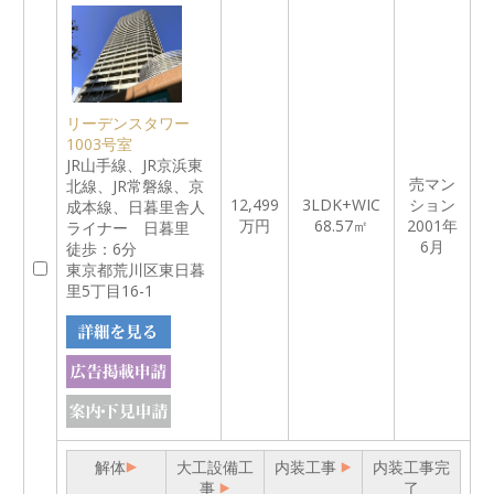
リーデンスタワー
1003号室
JR山手線、JR京浜東
売マン
北線、JR常磐線、京
12,499
3LDK+WIC
ション
成本線、日暮里舎人
万円
68.57㎡
2001年
ライナー 日暮里
6月
徒歩：6分
東京都荒川区東日暮
里5丁目16-1
解体
大工設備工
内装工事
内装工事完
事
了