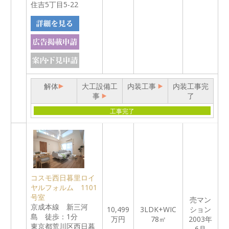
住吉5丁目5-22
解体
大工設備工
内装工事
内装工事完
事
了
工事完了
コスモ西日暮里ロイ
ヤルフォルム 1101
号室
売マン
京成本線 新三河
10,499
3LDK+WIC
ション
島 徒歩：1分
万円
78㎡
2003年
東京都荒川区西日暮
6月