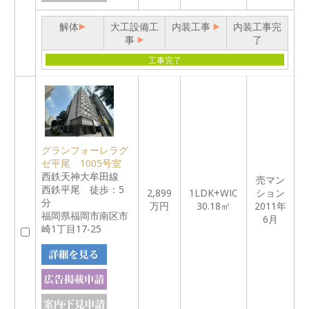
解体
大工設備工
内装工事
内装工事完
事
了
工事完了
グランフォーレラグ
ゼ平尾 1005号室
西鉄天神大牟田線
売マン
西鉄平尾 徒歩：5
2,899
1LDK+WIC
ション
分
万円
30.18㎡
2011年
福岡県福岡市南区市
6月
崎1丁目17-25