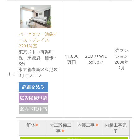
パークタワー池袋イ
ーストプレイス
2201号室
売マン
東京メトロ有楽町
11,800
2LDK+WIC
ション
線 東池袋 徒歩：
万円
55.06㎡
2008年
8分
2月
東京都豊島区東池袋
3丁目23-22
解体
大工設備工
内装工事
内装工事完
事
了