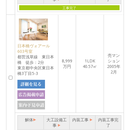
工事完了
日本橋ヴォアール
603号室
売マン
都営浅草線 東日本
8,999
1LDK
ション
橋 徒歩：2分
万円
40.57㎡
2005年
東京都中央区東日本
2月
橋3丁目5-3
解体
大工設備工
内装工事
内装工事完
事
了