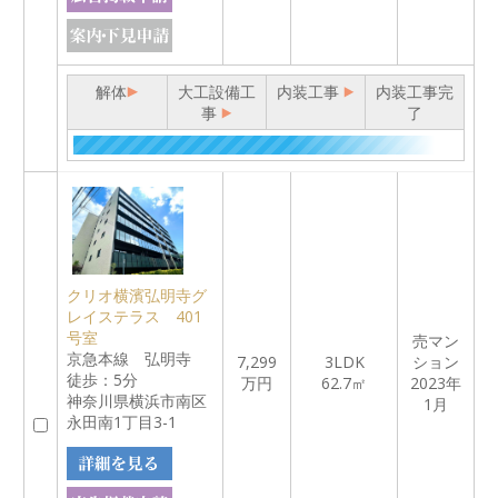
解体
大工設備工
内装工事
内装工事完
事
了
クリオ横濱弘明寺グ
レイステラス 401
号室
売マン
京急本線 弘明寺
7,299
3LDK
ション
徒歩：5分
万円
62.7㎡
2023年
神奈川県横浜市南区
1月
永田南1丁目3-1