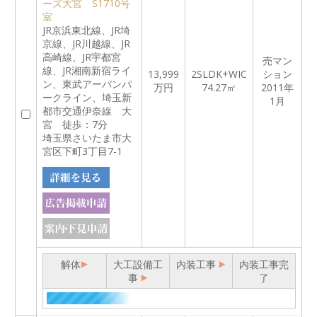
ーズ大宮 S1710号
室
JR京浜東北線、JR埼
京線、JR川越線、JR
高崎線、JR宇都宮
売マン
線、JR湘南新宿ライ
13,999
2SLDK+WIC
ション
ン、東武アーバンパ
万円
74.27㎡
2011年
ークライン、埼玉新
1月
都市交通伊奈線 大
宮 徒歩：7分
埼玉県さいたま市大
宮区下町3丁目7-1
解体
大工設備工
内装工事
内装工事完
事
了